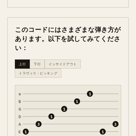
このコードにはさまざまな弾き方が
あります。以下を試してみてくださ
い：
上行
下行
インサイドアウト
トラヴィス・ピッキング
e
1
B
1
G
1
D
1
A
3
3
E
1
1