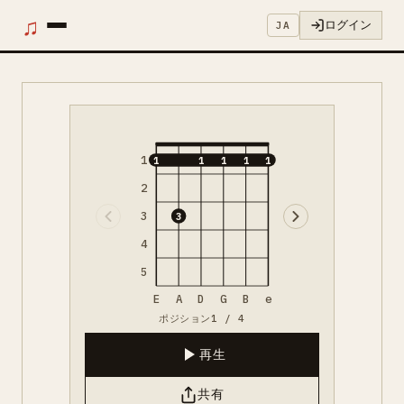
♫
ログイン
JA
1
1
1
1
1
1
2
3
3
4
5
E
A
D
G
B
e
ポジション1 / 4
再生
共有