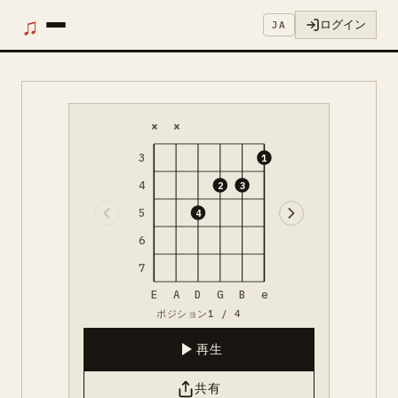
♫
ログイン
JA
×
×
3
1
4
2
3
5
4
6
7
E
A
D
G
B
e
ポジション1 / 4
再生
共有