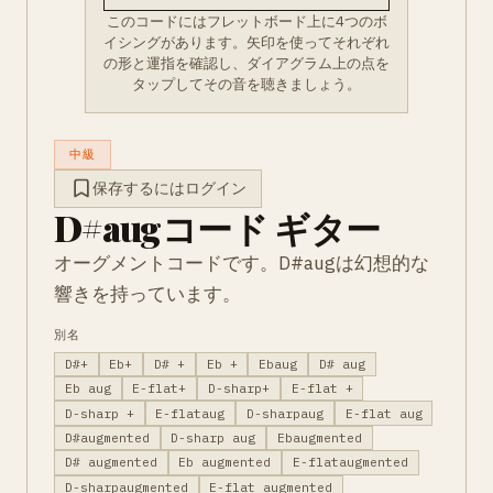
このコードにはフレットボード上に4つのボ
イシングがあります。矢印を使ってそれぞれ
の形と運指を確認し、ダイアグラム上の点を
タップしてその音を聴きましょう。
中級
保存するにはログイン
D#augコード ギター
オーグメントコードです。D#augは幻想的な
響きを持っています。
別名
D#+
Eb+
D# +
Eb +
Ebaug
D# aug
Eb aug
E-flat+
D-sharp+
E-flat +
D-sharp +
E-flataug
D-sharpaug
E-flat aug
D#augmented
D-sharp aug
Ebaugmented
D# augmented
Eb augmented
E-flataugmented
D-sharpaugmented
E-flat augmented