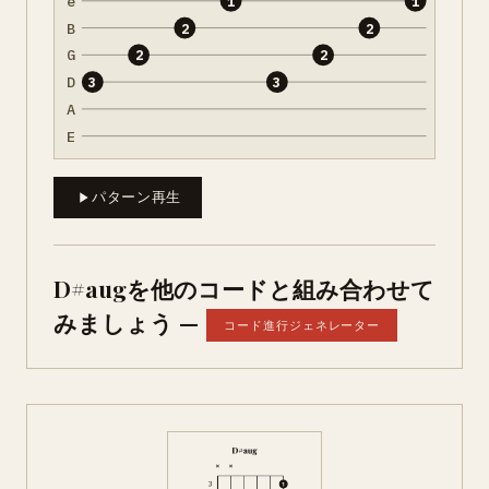
e
1
1
B
2
2
G
2
2
D
3
3
A
E
パターン再生
D#augを他のコードと組み合わせて
みましょう —
コード進行ジェネレーター