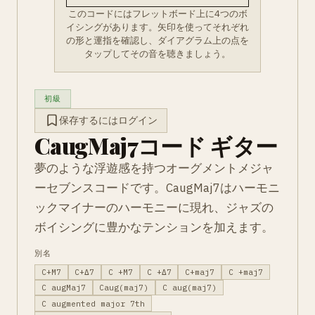
このコードにはフレットボード上に4つのボ
イシングがあります。矢印を使ってそれぞれ
の形と運指を確認し、ダイアグラム上の点を
タップしてその音を聴きましょう。
初級
保存するにはログイン
CaugMaj7コード ギター
夢のような浮遊感を持つオーグメントメジャ
ーセブンスコードです。CaugMaj7はハーモニ
ックマイナーのハーモニーに現れ、ジャズの
ボイシングに豊かなテンションを加えます。
別名
C+M7
C+Δ7
C +M7
C +Δ7
C+maj7
C +maj7
C augMaj7
Caug(maj7)
C aug(maj7)
C augmented major 7th