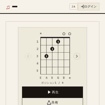
♫
ログイン
JA
×
1
1
2
2
3
3
4
5
E
A
D
G
B
e
ポジション1 / 4
再生
共有