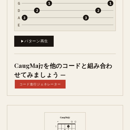
G
1
1
D
2
2
A
3
3
E
パターン再生
CaugMaj7を他のコードと組み合わ
せてみましょう —
コード進行ジェネレーター