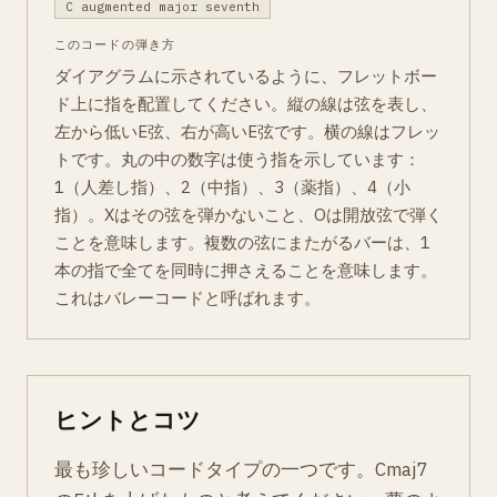
C augmented major seventh
このコードの弾き方
ダイアグラムに示されているように、フレットボー
ド上に指を配置してください。縦の線は弦を表し、
左から低いE弦、右が高いE弦です。横の線はフレッ
トです。丸の中の数字は使う指を示しています：
1（人差し指）、2（中指）、3（薬指）、4（小
指）。Xはその弦を弾かないこと、Oは開放弦で弾く
ことを意味します。複数の弦にまたがるバーは、1
本の指で全てを同時に押さえることを意味します。
これはバレーコードと呼ばれます。
ヒントとコツ
最も珍しいコードタイプの一つです。Cmaj7