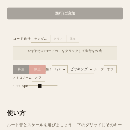
進行に追加
コード進行
ランダム
クリア
保存
再生
停止
拍子
ループ
オフ
メトロノーム
オフ
100 bpm
使い方
ルート音とスケールを選びましょう — 下のグリッドにそのキー