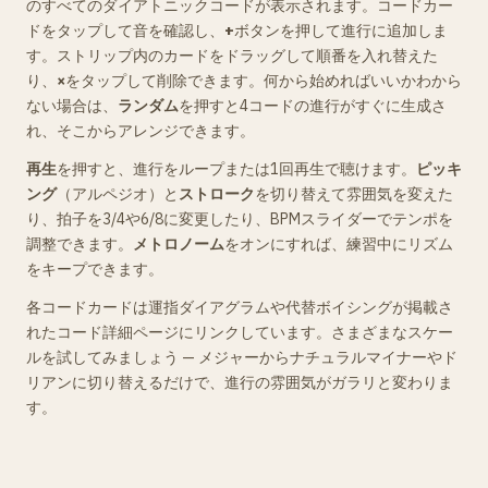
のすべてのダイアトニックコードが表示されます。コードカー
ドをタップして音を確認し、
+
ボタンを押して進行に追加しま
す。ストリップ内のカードをドラッグして順番を入れ替えた
り、
×
をタップして削除できます。何から始めればいいかわから
ない場合は、
ランダム
を押すと4コードの進行がすぐに生成さ
れ、そこからアレンジできます。
再生
を押すと、進行をループまたは1回再生で聴けます。
ピッキ
ング
（アルペジオ）と
ストローク
を切り替えて雰囲気を変えた
り、拍子を3/4や6/8に変更したり、BPMスライダーでテンポを
調整できます。
メトロノーム
をオンにすれば、練習中にリズム
をキープできます。
各コードカードは運指ダイアグラムや代替ボイシングが掲載さ
れたコード詳細ページにリンクしています。さまざまなスケー
ルを試してみましょう — メジャーからナチュラルマイナーやド
リアンに切り替えるだけで、進行の雰囲気がガラリと変わりま
す。