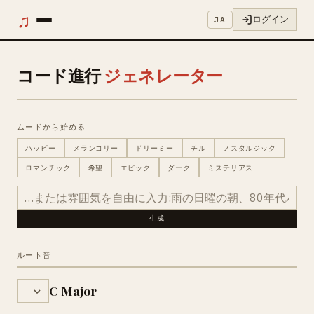
♫
ログイン
JA
コード進行
ジェネレーター
ムードから始める
ハッピー
メランコリー
ドリーミー
チル
ノスタルジック
ロマンチック
希望
エピック
ダーク
ミステリアス
生成
ルート音
C Major