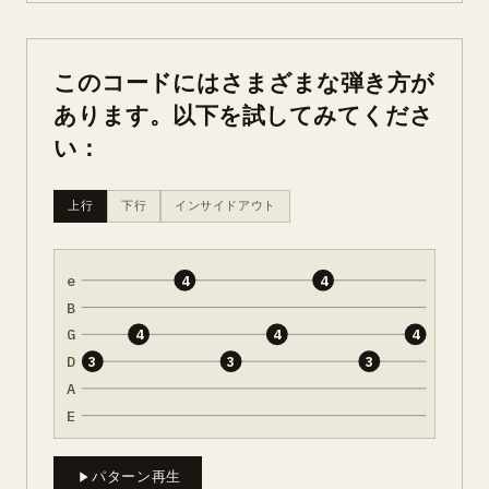
このコードにはさまざまな弾き方が
あります。以下を試してみてくださ
い：
上行
下行
インサイドアウト
e
4
4
B
G
4
4
4
D
3
3
3
A
E
パターン再生