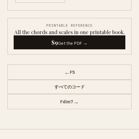
PRINTABLE REFERENCE
All the chords and scales in one printable book.
$9
Get the PDF →
←
F5
すべてのコード
→
Fdim7