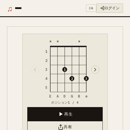
♫
ログイン
JA
×
×
×
1
2
3
1
4
2
3
5
E
A
D
G
B
e
ポジション1 / 4
再生
共有