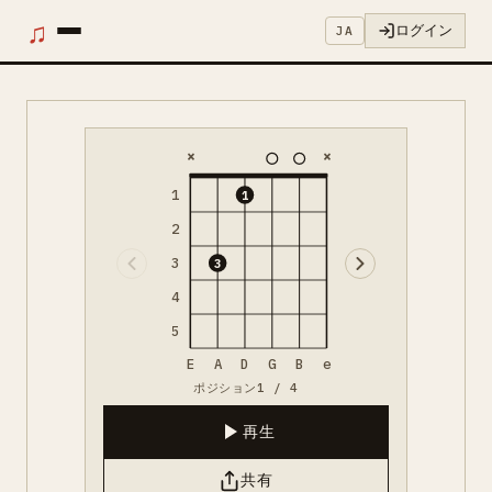
♫
ログイン
JA
×
×
1
1
2
3
3
4
5
E
A
D
G
B
e
ポジション1 / 4
再生
共有