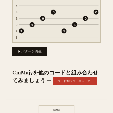
e
B
0
0
G
0
0
D
1
1
A
3
3
E
パターン再生
CmMaj7を他のコードと組み合わせ
てみましょう —
コード進行ジェネレーター