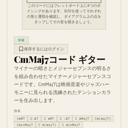
このコードにはフレットボード上に4つのボ
イシングがあります。矢印を使ってそれぞれ
の形と運指を確認し、ダイアグラム上の点を
タップしてその音を聴きましょう。
初級
保存するにはログイン
CmMaj7コード ギター
マイナーの暗さとメジャーセブンスの明るさ
を組み合わせたマイナーメジャーセブンスコ
ードです。CmMaj7は映画音楽やジャズハー
モニーに見られる洗練されたテンションカラ
ーを生み出します。
別名
CmM7
C-Δ7
C mM7
C -Δ7
C mMaj7
Cm(maj7)
CminMaj7
C m(maj7)
C minMaj7