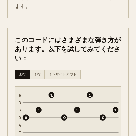
ます。
このコードにはさまざまな弾き方が
あります。以下を試してみてくださ
い：
上行
下行
インサイドアウト
e
1
1
B
G
1
1
1
D
0
0
0
A
E