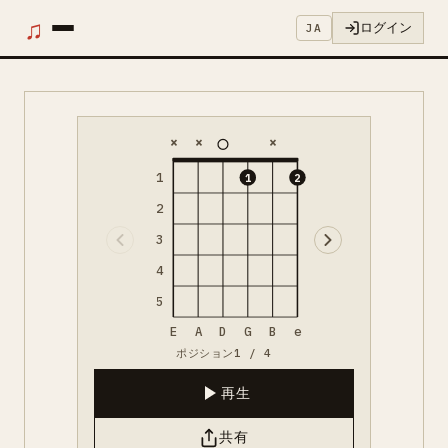
♫
ログイン
JA
×
×
×
1
1
2
2
3
4
5
E
A
D
G
B
e
ポジション1 / 4
再生
共有