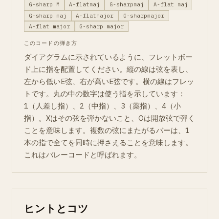
G-sharp M
A-flatmaj
G-sharpmaj
A-flat maj
G-sharp maj
A-flatmajor
G-sharpmajor
A-flat major
G-sharp major
このコードの弾き方
ダイアグラムに示されているように、フレットボー
ド上に指を配置してください。縦の線は弦を表し、
左から低いE弦、右が高いE弦です。横の線はフレッ
トです。丸の中の数字は使う指を示しています：
1（人差し指）、2（中指）、3（薬指）、4（小
指）。Xはその弦を弾かないこと、Oは開放弦で弾く
ことを意味します。複数の弦にまたがるバーは、1
本の指で全てを同時に押さえることを意味します。
これはバレーコードと呼ばれます。
ヒントとコツ