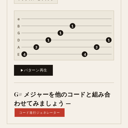
e
B
1
G
1
D
1
1
A
3
3
E
4
4
パターン再生
G# メジャーを他のコードと組み合
わせてみましょう —
コード進行ジェネレーター