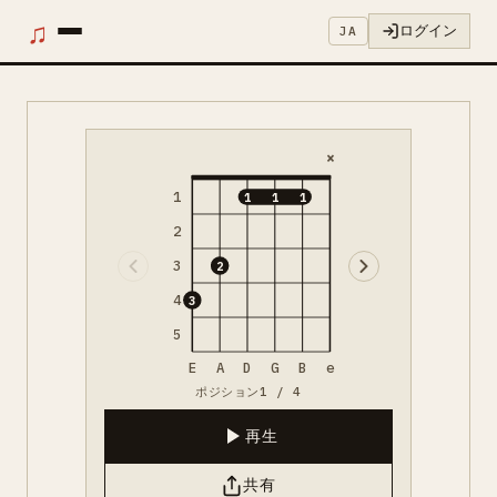
♫
ログイン
JA
×
1
1
1
1
2
3
2
4
3
5
E
A
D
G
B
e
ポジション1 / 4
再生
共有