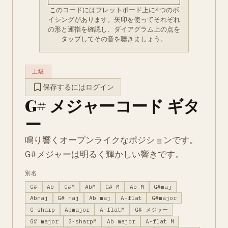
このコードにはフレットボード上に4つのボ
イシングがあります。矢印を使ってそれぞれ
の形と運指を確認し、ダイアグラム上の点を
タップしてその音を聴きましょう。
上級
保存するにはログイン
G# メジャーコード ギタ
ー
鳴り響くオープンライクなポジションです。
G#メジャーは明るく輝かしい響きです。
別名
G#
Ab
G#M
AbM
G# M
Ab M
G#maj
Abmaj
G# maj
Ab maj
A-flat
G#major
G-sharp
Abmajor
A-flatM
G# メジャー
G# major
G-sharpM
Ab major
A-flat M