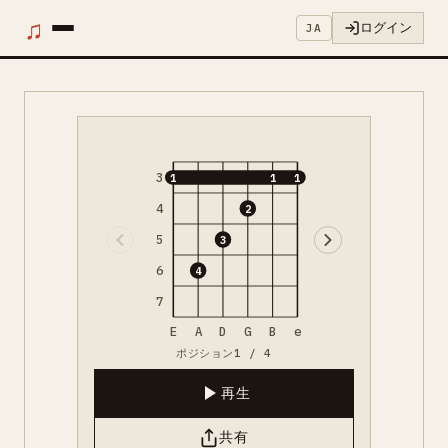
♫
ログイン
JA
3
1
1
1
4
2
5
3
6
4
7
E
A
D
G
B
e
ポジション1 / 4
再生
共有