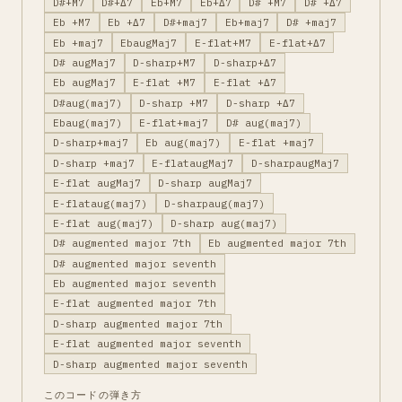
D#+M7
D#+Δ7
Eb+M7
Eb+Δ7
D# +M7
D# +Δ7
Eb +M7
Eb +Δ7
D#+maj7
Eb+maj7
D# +maj7
Eb +maj7
EbaugMaj7
E-flat+M7
E-flat+Δ7
D# augMaj7
D-sharp+M7
D-sharp+Δ7
Eb augMaj7
E-flat +M7
E-flat +Δ7
D#aug(maj7)
D-sharp +M7
D-sharp +Δ7
Ebaug(maj7)
E-flat+maj7
D# aug(maj7)
D-sharp+maj7
Eb aug(maj7)
E-flat +maj7
D-sharp +maj7
E-flataugMaj7
D-sharpaugMaj7
E-flat augMaj7
D-sharp augMaj7
E-flataug(maj7)
D-sharpaug(maj7)
E-flat aug(maj7)
D-sharp aug(maj7)
D# augmented major 7th
Eb augmented major 7th
D# augmented major seventh
Eb augmented major seventh
E-flat augmented major 7th
D-sharp augmented major 7th
E-flat augmented major seventh
D-sharp augmented major seventh
このコードの弾き方