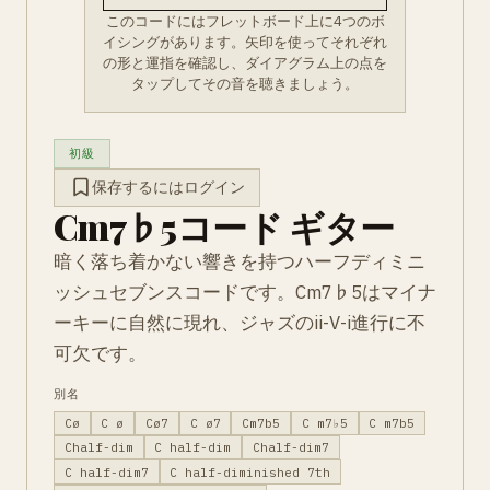
このコードにはフレットボード上に4つのボ
イシングがあります。矢印を使ってそれぞれ
の形と運指を確認し、ダイアグラム上の点を
タップしてその音を聴きましょう。
初級
保存するにはログイン
Cm7♭5コード ギター
暗く落ち着かない響きを持つハーフディミニ
ッシュセブンスコードです。Cm7♭5はマイナ
ーキーに自然に現れ、ジャズのii-V-i進行に不
可欠です。
別名
Cø
C ø
Cø7
C ø7
Cm7b5
C m7♭5
C m7b5
Chalf-dim
C half-dim
Chalf-dim7
C half-dim7
C half-diminished 7th