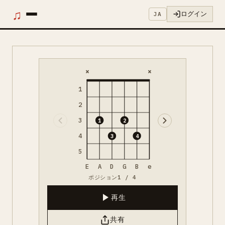
♫
ログイン
JA
×
×
1
2
3
1
2
4
3
4
5
E
A
D
G
B
e
ポジション1 / 4
再生
共有