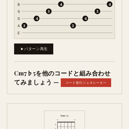
B
4
4
G
3
3
D
4
4
A
3
3
E
パターン再生
Cm7♭5を他のコードと組み合わせ
てみましょう —
コード進行ジェネレーター