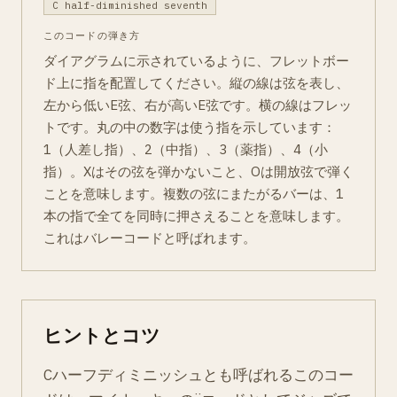
C half-diminished seventh
このコードの弾き方
ダイアグラムに示されているように、フレットボー
ド上に指を配置してください。縦の線は弦を表し、
左から低いE弦、右が高いE弦です。横の線はフレッ
トです。丸の中の数字は使う指を示しています：
1（人差し指）、2（中指）、3（薬指）、4（小
指）。Xはその弦を弾かないこと、Oは開放弦で弾く
ことを意味します。複数の弦にまたがるバーは、1
本の指で全てを同時に押さえることを意味します。
これはバレーコードと呼ばれます。
ヒントとコツ
Cハーフディミニッシュとも呼ばれるこのコー