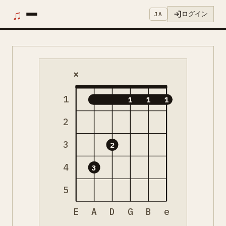
♫
ログイン
JA
×
1
1
1
1
2
3
2
4
3
5
E
A
D
G
B
e