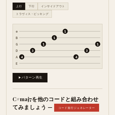
上行
下行
インサイドアウト
トラヴィス・ピッキング
e
1
B
1
G
1
1
D
3
3
A
4
4
E
パターン再生
C#maj7を他のコードと組み合わせ
てみましょう —
コード進行ジェネレーター