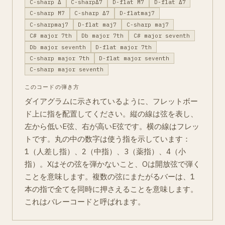
C-sharp Δ
C-sharpΔ7
D-flat M7
D-flat Δ7
C-sharp M7
C-sharp Δ7
D-flatmaj7
C-sharpmaj7
D-flat maj7
C-sharp maj7
C# major 7th
Db major 7th
C# major seventh
Db major seventh
D-flat major 7th
C-sharp major 7th
D-flat major seventh
C-sharp major seventh
このコードの弾き方
ダイアグラムに示されているように、フレットボー
ド上に指を配置してください。縦の線は弦を表し、
左から低いE弦、右が高いE弦です。横の線はフレッ
トです。丸の中の数字は使う指を示しています：
1（人差し指）、2（中指）、3（薬指）、4（小
指）。Xはその弦を弾かないこと、Oは開放弦で弾く
ことを意味します。複数の弦にまたがるバーは、1
本の指で全てを同時に押さえることを意味します。
これはバレーコードと呼ばれます。