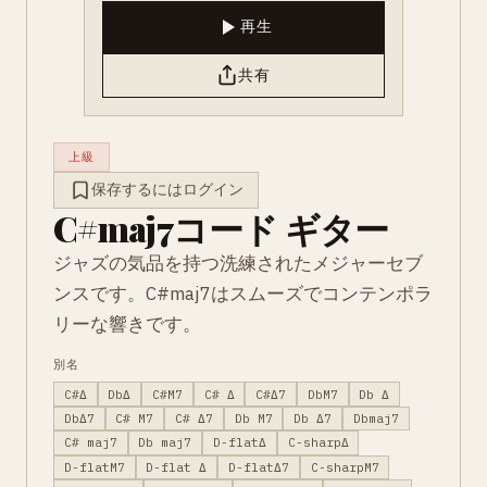
再生
共有
上級
保存するにはログイン
C#maj7コード ギター
ジャズの気品を持つ洗練されたメジャーセブ
ンスです。C#maj7はスムーズでコンテンポラ
リーな響きです。
別名
C#Δ
DbΔ
C#M7
C# Δ
C#Δ7
DbM7
Db Δ
DbΔ7
C# M7
C# Δ7
Db M7
Db Δ7
Dbmaj7
C# maj7
Db maj7
D-flatΔ
C-sharpΔ
D-flatM7
D-flat Δ
D-flatΔ7
C-sharpM7