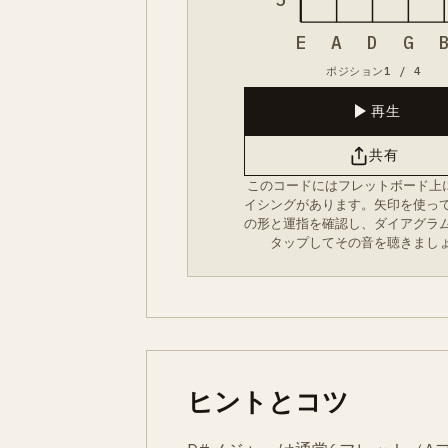
E
A
D
G
ポジション1 / 4
再生
共有
このコードにはフレットボード上
イシングがあります。矢印を使っ
の形と運指を確認し、ダイアグラ
タップしてその音を聴きまし
ヒントとコツ