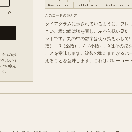
D-sharp maj
E-flatmajor
D-sharpmajor
B
e
このコードの弾き方
ダイアグラムに示されているように、フレ
さい。縦の線は弦を表し、左から低いE弦、
ットです。丸の中の数字は使う指を示してい
指）、3（薬指）、4（小指）。Xはその弦
ことを意味します。複数の弦にまたがるバ
に4つのボ
えることを意味します。これはバレーコー
てそれぞれ
ム上の点を
ょう。