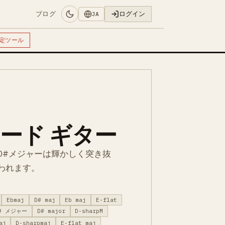
ブログ
ログイン
JA
定ツール
コード ギター
D#メジャーは輝かしく突き抜
われます。
Ebmaj
D# maj
Eb maj
E-flat
# メジャー
D# major
D-sharpM
aj
D-sharpmaj
E-flat maj