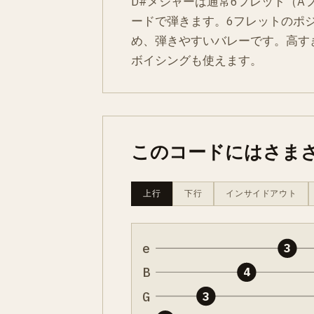
D#メジャーは通常6フレット（A
ードで弾きます。6フレットのポ
め、弾きやすいバレーです。高す
ボイシングも使えます。
このコードにはさま
上行
下行
インサイドアウト
e
3
B
4
G
3