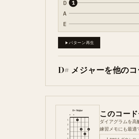
D
1
A
E
パターン再生
D# メジャーを他の
このコード
ダイアグラムを高
練習メモにも最適