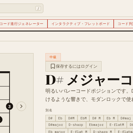
/
コード進行ジェネレーター
インタラクティブ・フレットボード
コード判
中級
保存するにはログイン
D# メジャー
明るいバレーコードポジションです。
けるような響きで、モダンロックで使
3
別名
D#
Eb
D#M
EbM
D# M
Eb M
D#maj
4
D#major
D-sharp
Ebmajor
E-flatM
D
Eb major
E-flat M
D-sharp M
E-flatm