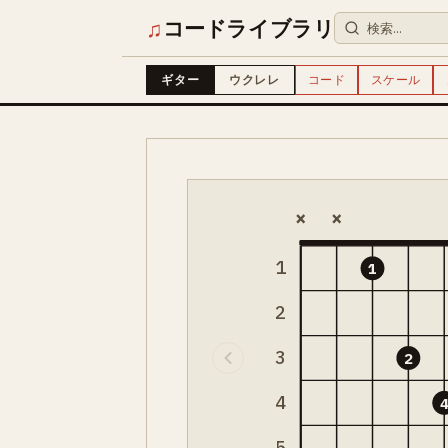
♫
コードライブラリ
ギター
ウクレレ
コード
スケール
×
×
1
1
2
3
2
4
5