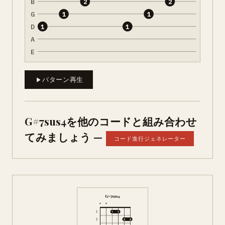
B
2
2
G
1
1
D
1
1
A
E
パターン再生
G#7sus4を他のコードと組み合わせ
てみましょう —
コード進行ジェネレーター