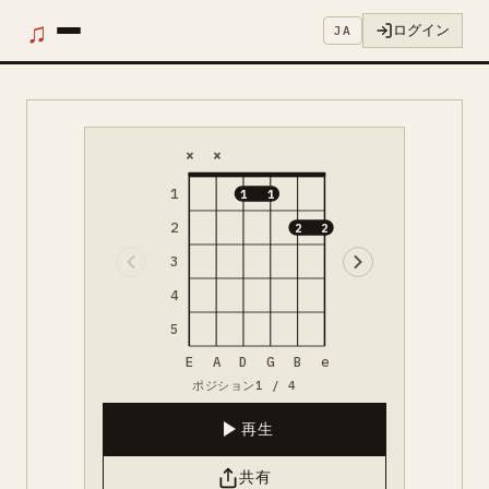
♫
ログイン
JA
×
×
1
1
1
2
2
2
3
4
5
E
A
D
G
B
e
ポジション1 / 4
再生
共有