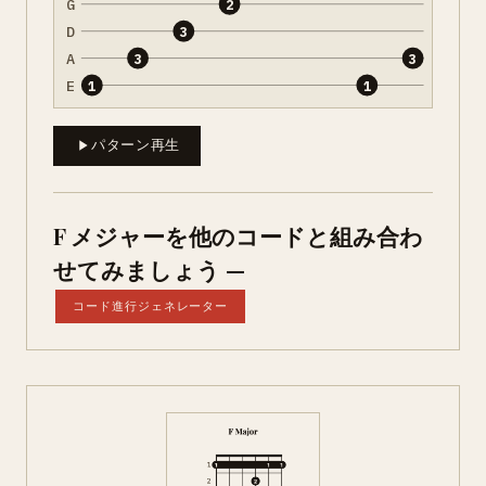
G
2
D
3
A
3
3
E
1
1
パターン再生
F メジャーを他のコードと組み合わ
せてみましょう —
コード進行ジェネレーター