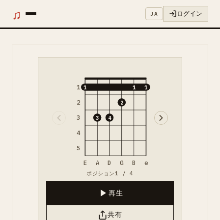
♫
ログイン
JA
1
1
1
1
2
2
3
3
4
4
5
E
A
D
G
B
e
ポジション1 / 4
再生
共有