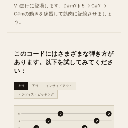
V-i進行に登場します。D#m7♭5 → G#7 →
C#mの動きを練習して筋肉に記憶させましょ
う。
このコードにはさまざまな弾き方が
あります。以下を試してみてくださ
い：
上行
下行
インサイドアウト
トラヴィス・ピッキング
e
2
2
B
2
2
G
2
2