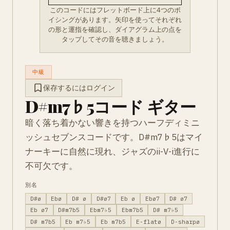
このコードにはフレットボード上に4つのボ
イシングがあります。矢印を使ってそれぞれ
の形と運指を確認し、ダイアグラム上の点を
タップしてその音を聴きましょう。
中級
保存するにはログイン
D#m7♭5コード ギター
暗く落ち着かない響きを持つハーフディミニ
ッシュセブンスコードです。D#m7♭5はマイ
ナーキーに自然に現れ、ジャズのii-V-i進行に
不可欠です。
別名
D#ø
Ebø
D# ø
D#ø7
Eb ø
Ebø7
D# ø7
Eb ø7
D#m7b5
Ebm7♭5
Ebm7b5
D# m7♭5
D# m7b5
Eb m7♭5
Eb m7b5
E-flatø
D-sharpø