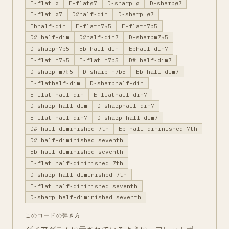
E-flat ø
E-flatø7
D-sharp ø
D-sharpø7
E-flat ø7
D#half-dim
D-sharp ø7
Ebhalf-dim
E-flatm7♭5
E-flatm7b5
D# half-dim
D#half-dim7
D-sharpm7♭5
D-sharpm7b5
Eb half-dim
Ebhalf-dim7
E-flat m7♭5
E-flat m7b5
D# half-dim7
D-sharp m7♭5
D-sharp m7b5
Eb half-dim7
E-flathalf-dim
D-sharphalf-dim
E-flat half-dim
E-flathalf-dim7
D-sharp half-dim
D-sharphalf-dim7
E-flat half-dim7
D-sharp half-dim7
D# half-diminished 7th
Eb half-diminished 7th
D# half-diminished seventh
Eb half-diminished seventh
E-flat half-diminished 7th
D-sharp half-diminished 7th
E-flat half-diminished seventh
D-sharp half-diminished seventh
このコードの弾き方