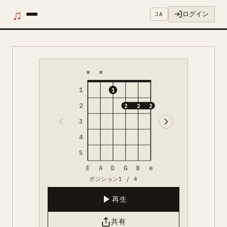
♫
ログイン
JA
×
×
1
1
2
2
2
2
3
4
5
E
A
D
G
B
e
ポジション1 / 4
再生
共有