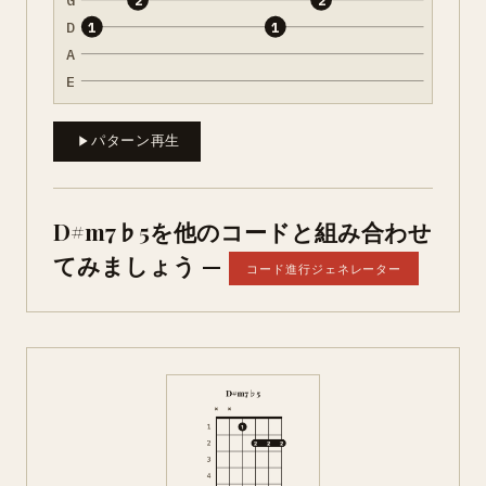
D
1
1
A
E
パターン再生
D#m7♭5を他のコードと組み合わせ
てみましょう —
コード進行ジェネレーター