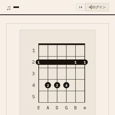
♫
ログイン
JA
1
2
1
1
1
3
4
2
3
4
5
E
A
D
G
B
e