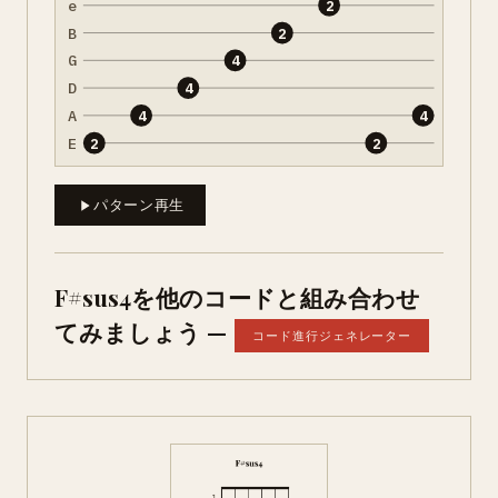
e
2
B
2
G
4
D
4
A
4
4
E
2
2
パターン再生
F#sus4を他のコードと組み合わせ
てみましょう —
コード進行ジェネレーター