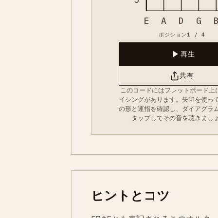
E
A
D
G
ポジション1 / 4
再生
共有
このコードにはフレットボード上
イシングがあります。矢印を使っ
の形と運指を確認し、ダイアグラ
タップしてその音を聴きまし
ヒントとコツ