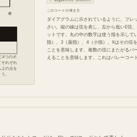
F augmented seventh
このコードの弾き方
B
e
ダイアグラムに示されているように、フレ
さい。縦の線は弦を表し、左から低いE弦、
ットです。丸の中の数字は使う指を示してい
指）、3（薬指）、4（小指）。Xはその弦
ことを意味します。複数の弦にまたがるバ
に4つのボ
えることを意味します。これはバレーコー
てそれぞれ
ム上の点を
ょう。