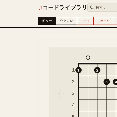
♫
コードライブラリ
ギター
ウクレレ
コード
スケール
1
1
2
2
3
3
4
5