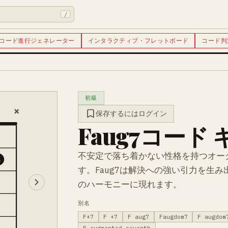
/
コード進行ジェネレーター
インタラクティブ・フレットボード
コード判
初級
×
保存するにはログイン
Faug7コード
不安定で落ち着かない性格を持つオー
4
す。Faug7は解決への強い引力を生
のハーモニーに現れます。
別名
F+7
F +7
F aug7
Faugdom7
F augdom