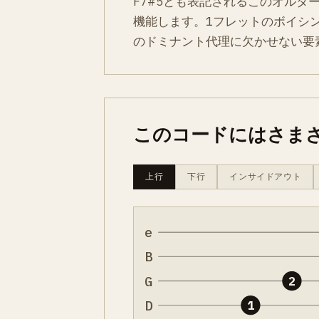
F7#5とも表記されるこのオルタ
機能します。1フレットのボイシ
のドミナント代理に欠かせない要
このコードにはさま
上行
下行
インサイドアウト
e
B
G
2
D
1