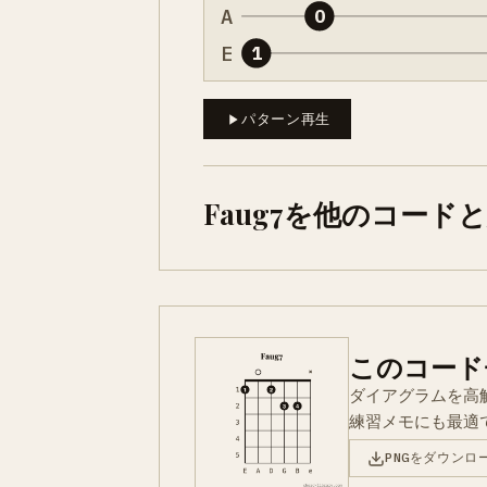
A
0
E
1
パターン再生
Faug7を他のコード
このコード
ダイアグラムを高
練習メモにも最適
PNGをダウンロ