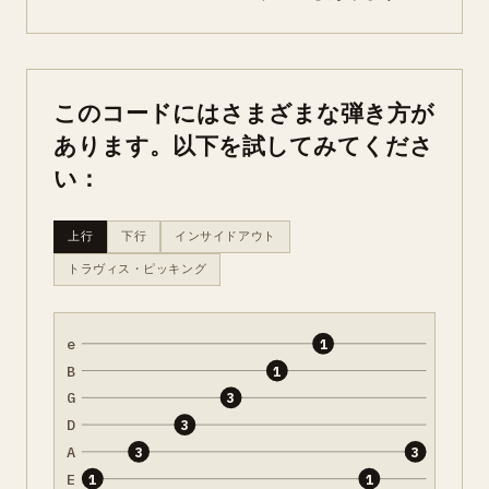
このコードにはさまざまな弾き方が
あります。以下を試してみてくださ
い：
上行
下行
インサイドアウト
トラヴィス・ピッキング
e
1
B
1
G
3
D
3
A
3
3
E
1
1