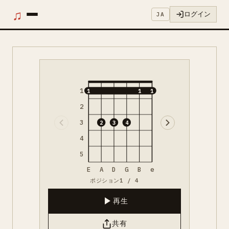
♫
ログイン
JA
1
1
1
1
2
3
2
3
4
4
5
E
A
D
G
B
e
ポジション1 / 4
再生
共有