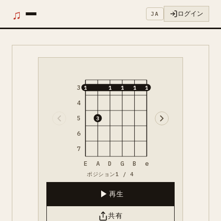
♫
ログイン
JA
3
1
1
1
1
1
4
5
3
6
7
E
A
D
G
B
e
ポジション1 / 4
再生
共有