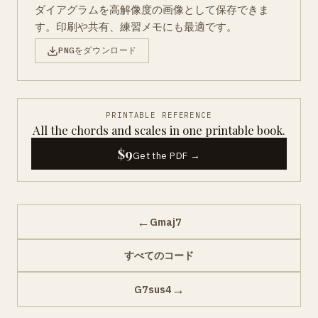
ダイアグラムを高解像度の画像として保存できま
す。印刷や共有、練習メモにも最適です。
PNGをダウンロード
PRINTABLE REFERENCE
All the chords and scales in one printable book.
$9
Get the PDF →
←
Gmaj7
すべてのコード
→
G7sus4