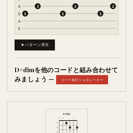
G
2
2
2
D
1
1
1
A
E
パターン再生
D#dimを他のコードと組み合わせて
みましょう —
コード進行ジェネレーター