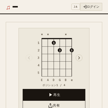
♫
ログイン
JA
×
×
×
1
1
2
2
3
3
4
5
E
A
D
G
B
e
ポジション1 / 4
再生
共有