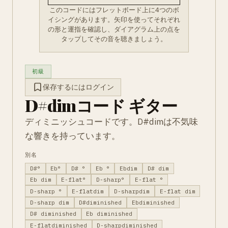
このコードにはフレットボード上に4つのボ
イシングがあります。矢印を使ってそれぞれ
の形と運指を確認し、ダイアグラム上の点を
タップしてその音を聴きましょう。
初級
保存するにはログイン
D#dimコード ギター
ディミニッシュコードです。D#dimは不気味
な響きを持っています。
別名
D#°
Eb°
D# °
Eb °
Ebdim
D# dim
Eb dim
E-flat°
D-sharp°
E-flat °
D-sharp °
E-flatdim
D-sharpdim
E-flat dim
D-sharp dim
D#diminished
Ebdiminished
D# diminished
Eb diminished
E-flatdiminished
D-sharpdiminished