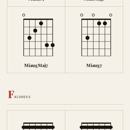
MiaugMaj7
Miaug7
F
ACORDES