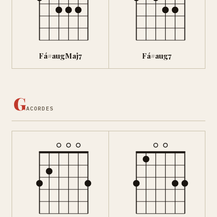
Fá#augMaj7
Fá#aug7
G
ACORDES