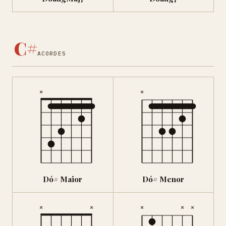
C#
ACORDES
×
×
Dó# Maior
Dó# Menor
×
×
×
×
×