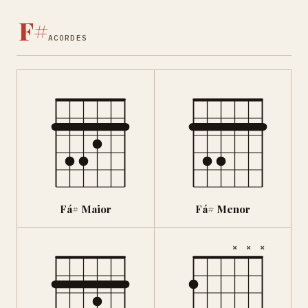
F#
ACORDES
Fá# Maior
Fá# Menor
×
×
×