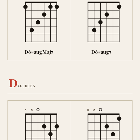
Dó#augMaj7
Dó#aug7
D
ACORDES
×
×
×
×