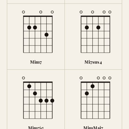
Mim7
Mi7sus4
Mim7♭5
MimMaj7