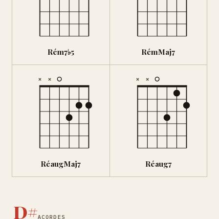
Rém7♭5
RémMaj7
×
×
×
×
RéaugMaj7
Réaug7
D#
ACORDES