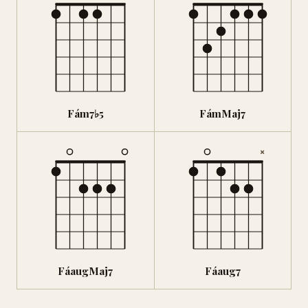
Fám7♭5
FámMaj7
×
FáaugMaj7
Fáaug7