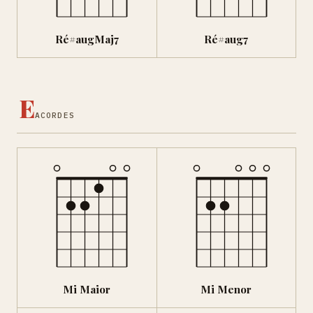
Ré#augMaj7
Ré#aug7
E
ACORDES
Mi Maior
Mi Menor