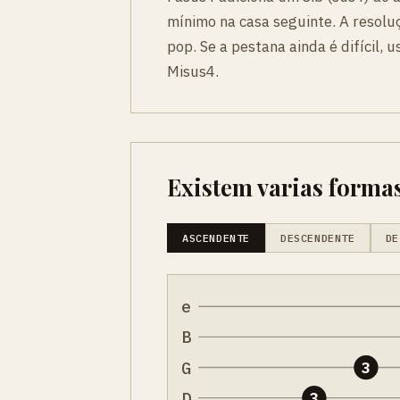
mínimo na casa seguinte. A resol
pop. Se a pestana ainda é difícil,
Misus4.
Existem varias formas
ASCENDENTE
DESCENDENTE
DE
e
B
G
3
D
3