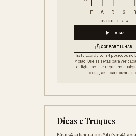
E
A
D
G
POSICAO 1 / 4
TOCAR
COMPARTILHAR
Este acorde tem 4 posicoes no 
violao. Use as setas para ver cad
e digitacao — e toque em qualqu
no diagrama para ouvir a no
Dicas e Truques
Fásus4 adiciona um Sib (sus4) ao 