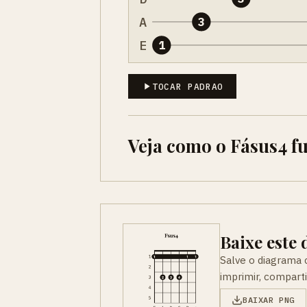
A
3
E
1
TOCAR PADRAO
Veja como o Fásus4 f
Baixe este
Salve o diagrama
imprimir, compart
BAIXAR PNG