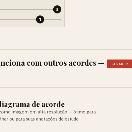
3
1
unciona com outros acordes —
GERADOR 
 diagrama de acorde
 como imagem em alta resolução — ótimo para
ilhar ou para suas anotações de estudo.