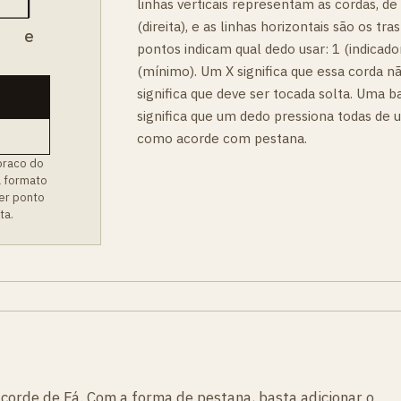
linhas verticais representam as cordas, de
(direita), e as linhas horizontais são os t
B
e
pontos indicam qual dedo usar: 1 (indicador
(mínimo). Um X significa que essa corda n
significa que deve ser tocada solta. Uma b
significa que um dedo pressiona todas de 
como acorde com pestana.
braco do
a formato
er ponto
ta.
acorde de Fá. Com a forma de pestana, basta adicionar o