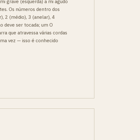
 mi grave (esquerda) a mi agudo
rastes. Os números dentro dos
), 2 (médio), 3 (anelar), 4
ão deve ser tocada; um O
arra que atravessa várias cordas
uma vez — isso é conhecido