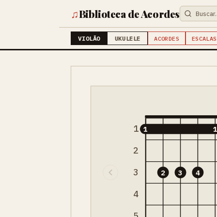
♫
Biblioteca de Acordes
VIOLÃO
UKULELE
ACORDES
ESCALAS
1
1
2
3
2
3
4
4
5