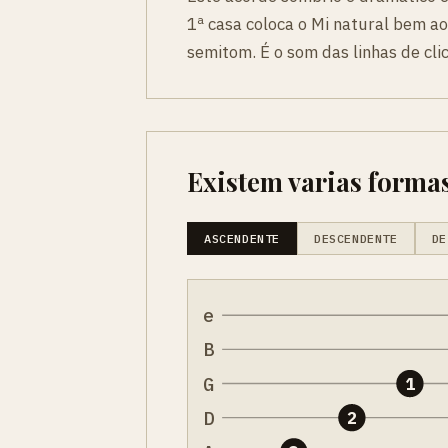
1ª casa coloca o Mi natural bem a
semitom. É o som das linhas de cl
Existem varias formas
ASCENDENTE
DESCENDENTE
DE
e
B
G
1
D
2