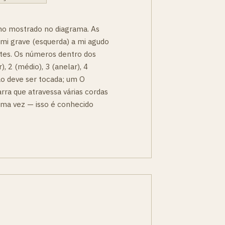
mo mostrado no diagrama. As
 mi grave (esquerda) a mi agudo
rastes. Os números dentro dos
), 2 (médio), 3 (anelar), 4
ão deve ser tocada; um O
arra que atravessa várias cordas
uma vez — isso é conhecido