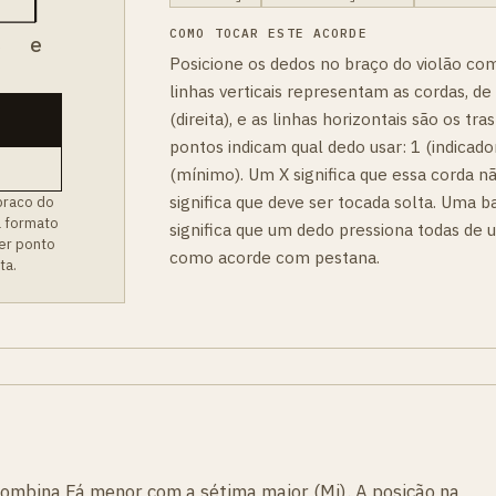
COMO TOCAR ESTE ACORDE
B
e
Posicione os dedos no braço do violão co
linhas verticais representam as cordas, de
(direita), e as linhas horizontais são os t
pontos indicam qual dedo usar: 1 (indicador
(mínimo). Um X significa que essa corda n
significa que deve ser tocada solta. Uma b
braco do
a formato
significa que um dedo pressiona todas de 
er ponto
como acorde com pestana.
ta.
ombina Fá menor com a sétima maior (Mi). A posição na