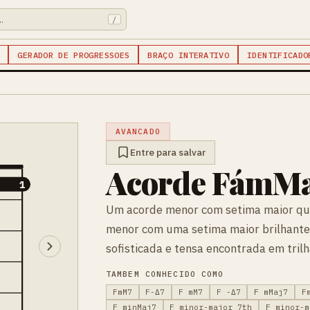
/
GERADOR DE PROGRESSOES
BRAÇO INTERATIVO
IDENTIFICADO
AVANCADO
Entre para salvar
Acorde FámMaj
1
1
Um acorde menor com setima maior qu
menor com uma setima maior brilhante
sofisticada e tensa encontrada em tril
TAMBEM CONHECIDO COMO
FmM7
F-Δ7
F mM7
F -Δ7
F mMaj7
F
F minMaj7
F minor-major 7th
F minor-m