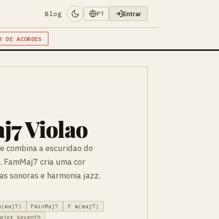
Blog
Entrar
PT
R DE ACORDES
7 Violao
e combina a escuridao do
. FamMaj7 cria uma cor
has sonoras e harmonia jazz.
m(maj7)
FminMaj7
F m(maj7)
ajor seventh