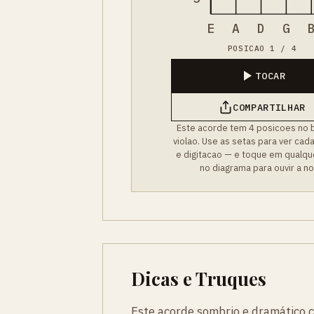
E
A
D
G
POSICAO 1 / 4
TOCAR
COMPARTILHAR
Este acorde tem 4 posicoes no 
violao. Use as setas para ver cad
e digitacao — e toque em qualqu
no diagrama para ouvir a no
Dicas e Truques
Este acorde sombrio e dramático c