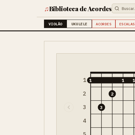
♫
Biblioteca de Acordes
VIOLÃO
UKULELE
ACORDES
ESCALAS
1
1
1
2
2
3
3
4
5