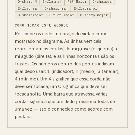
D-sharp M
E-flatmaj
Ré# Maior
D-sharpmaj
E-flat maj
D-sharp maj
E-flatmajor
D-sharpmajor
E-flat major
D-sharp major
COMO TOCAR ESTE ACORDE
Posicione os dedos no braço do violão como
mostrado no diagrama. As linhas verticais
representam as cordas, de mi grave (esquerda) a
mi agudo (direita), e as linhas horizontais são os
trastes. Os números dentro dos pontos indicam
qual dedo usar: 1 (indicador), 2 (médio), 3 (anelar),
4 (mínimo). Um X significa que essa corda não
deve ser tocada; um O significa que deve ser
tocada solta. Uma barra que atravessa várias
cordas significa que um dedo pressiona todas de
uma vez — isso é conhecido como acorde com
pestana.