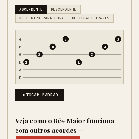
ASCENDENTE
DESCENDENTE
DE DENTRO PARA FORA
DEDILHADO TRAVIS
e
3
3
B
4
4
G
3
3
D
1
1
A
E
TOCAR PADRAO
Veja como o Ré# Maior funciona
com outros acordes —