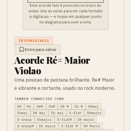
Este acorde tem 4 posicoes no braco do
violao. Use as setas para ver cada formato
e digitacao — e toque em qualquer ponto
no diagrama para ouvir a nota.
INTERMEDIARIO
Entre para salvar
Acorde Ré# Maior
Violao
Uma posicao de pestana brilhante. Re# Maior
e vibrante e cortante, usado no rock moderno.
TAMBEM CONHECIDO COMO
D#
Eb
D#M
EbM
D# M
Eb M
D#maj
Ebmaj
D# maj
Eb maj
E-flat
D#major
D-sharp
Ebmajor
E-flatM
D# major
D-sharpM
Eb major
E-flat M
D# Maior