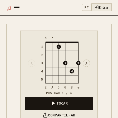
♫
Entrar
PT
×
×
1
1
2
3
2
3
4
4
5
E
A
D
G
B
e
POSICAO 1 / 4
TOCAR
COMPARTILHAR