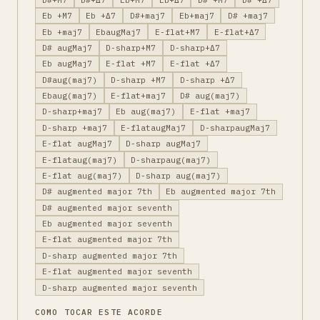
Eb +M7
Eb +Δ7
D#+maj7
Eb+maj7
D# +maj7
Eb +maj7
EbaugMaj7
E-flat+M7
E-flat+Δ7
D# augMaj7
D-sharp+M7
D-sharp+Δ7
Eb augMaj7
E-flat +M7
E-flat +Δ7
D#aug(maj7)
D-sharp +M7
D-sharp +Δ7
Ebaug(maj7)
E-flat+maj7
D# aug(maj7)
D-sharp+maj7
Eb aug(maj7)
E-flat +maj7
D-sharp +maj7
E-flataugMaj7
D-sharpaugMaj7
E-flat augMaj7
D-sharp augMaj7
E-flataug(maj7)
D-sharpaug(maj7)
E-flat aug(maj7)
D-sharp aug(maj7)
D# augmented major 7th
Eb augmented major 7th
D# augmented major seventh
Eb augmented major seventh
E-flat augmented major 7th
D-sharp augmented major 7th
E-flat augmented major seventh
D-sharp augmented major seventh
COMO TOCAR ESTE ACORDE