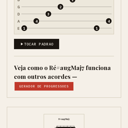
G
2
D
3
A
4
4
E
1
1
TOCAR PADRAO
Veja como o Ré#augMaj7 funciona
com outros acordes —
GERADOR DE PROGRESSOES