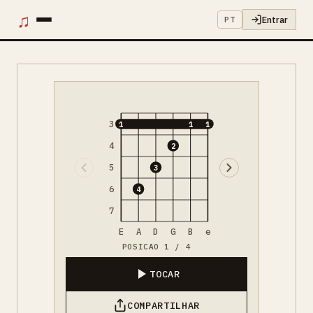
♫
Entrar
PT
3
1
1
1
4
2
5
3
6
4
7
E
A
D
G
B
e
POSICAO 1 / 4
TOCAR
COMPARTILHAR