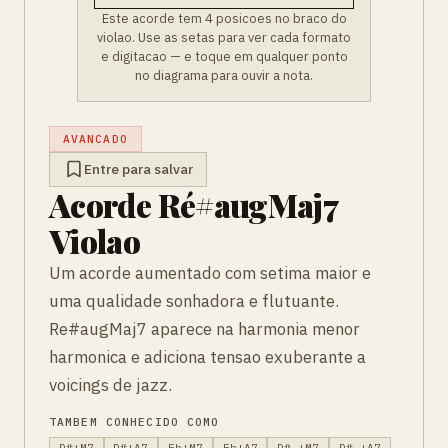
Este acorde tem 4 posicoes no braco do
violao. Use as setas para ver cada formato
e digitacao — e toque em qualquer ponto
no diagrama para ouvir a nota.
AVANCADO
Entre para salvar
Acorde Ré#augMaj7
Violao
Um acorde aumentado com setima maior e
uma qualidade sonhadora e flutuante.
Re#augMaj7 aparece na harmonia menor
harmonica e adiciona tensao exuberante a
voicings de jazz.
TAMBEM CONHECIDO COMO
D#+M7
D#+Δ7
Eb+M7
Eb+Δ7
D# +M7
D# +Δ7