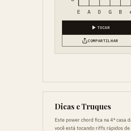
E
A
D
G
B
TOCAR
COMPARTILHAR
Dicas e Truques
Este power chord fica na 4ª casa d
você está tocando riffs rápidos de 