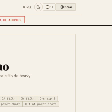
Blog
Entrar
PT
R DE ACORDES
ao
a riffs de heavy
C# fifth
Db fifth
C-sharp 5
 power chord
D-flat power chord