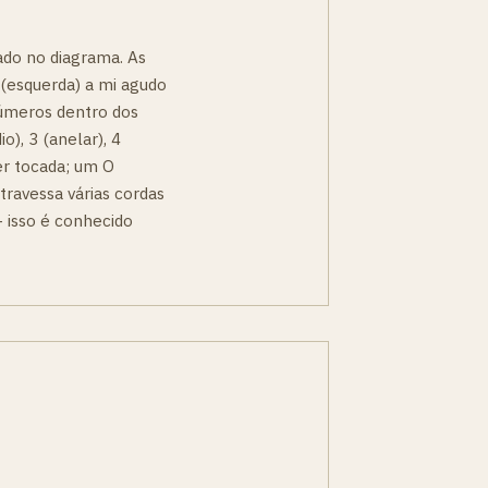
ado no diagrama. As
 (esquerda) a mi agudo
 números dentro dos
o), 3 (anelar), 4
er tocada; um O
travessa várias cordas
 isso é conhecido