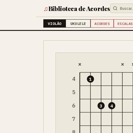
♫
Biblioteca de Acordes
VIOLÃO
UKULELE
ACORDES
ESCALAS
×
×
4
1
5
6
3
4
7
8