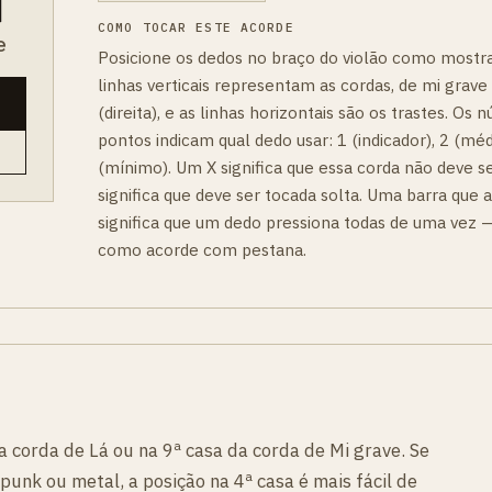
COMO TOCAR ESTE ACORDE
e
Posicione os dedos no braço do violão como mostr
linhas verticais representam as cordas, de mi grave
(direita), e as linhas horizontais são os trastes. Os
pontos indicam qual dedo usar: 1 (indicador), 2 (médi
(mínimo). Um X significa que essa corda não deve s
significa que deve ser tocada solta. Uma barra que a
significa que um dedo pressiona todas de uma vez —
como acorde com pestana.
a corda de Lá ou na 9ª casa da corda de Mi grave. Se
punk ou metal, a posição na 4ª casa é mais fácil de