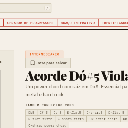
/
GERADOR DE PROGRESSOES
BRAÇO INTERATIVO
IDENTIFICADO
INTERMEDIARIO
×
Entre para salvar
Acorde Dó#5 Viol
Um power chord com raiz em Do#. Essencial par
metal e hard rock.
TAMBEM CONHECIDO COMO
Db5
C# 5
Db 5
D-flat5
C-sharp5
D-flat 5
D-flat fifth
C-sharp fifth
C# power chord
Db
C-sharp power chord