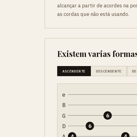
alcançar a partir de acordes na po
as cordas que não está usando.
Existem varias formas
ASCENDENTE
DESCENDENTE
DE
e
B
G
6
D
6
A
4
4