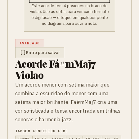
Este acorde tem 4 posicoes no braco do
violao. Use as setas para ver cada formato
e digitacao — e toque em qualquer ponto
no diagrama para ouvir a nota.
AVANCADO
Entre para salvar
Acorde Fá#mMaj7
Violao
Um acorde menor com setima maior que
combina a escuridao do menor com uma
setima maior brilhante. Fa#mMaj7 cria uma
cor sofisticada e tensa encontrada em trilhas
sonoras e harmonia jazz.
TAMBEM CONHECIDO COMO
F#mM7
F#-Δ7
GbmM7
Gb-Δ7
F# mM7
F# -Δ7