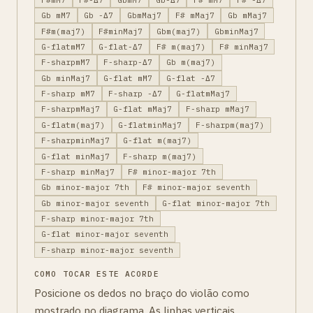
Gb mM7
Gb -Δ7
GbmMaj7
F# mMaj7
Gb mMaj7
F#m(maj7)
F#minMaj7
Gbm(maj7)
GbminMaj7
G-flatmM7
G-flat-Δ7
F# m(maj7)
F# minMaj7
F-sharpmM7
F-sharp-Δ7
Gb m(maj7)
Gb minMaj7
G-flat mM7
G-flat -Δ7
F-sharp mM7
F-sharp -Δ7
G-flatmMaj7
F-sharpmMaj7
G-flat mMaj7
F-sharp mMaj7
G-flatm(maj7)
G-flatminMaj7
F-sharpm(maj7)
F-sharpminMaj7
G-flat m(maj7)
G-flat minMaj7
F-sharp m(maj7)
F-sharp minMaj7
F# minor-major 7th
Gb minor-major 7th
F# minor-major seventh
Gb minor-major seventh
G-flat minor-major 7th
F-sharp minor-major 7th
G-flat minor-major seventh
F-sharp minor-major seventh
COMO TOCAR ESTE ACORDE
Posicione os dedos no braço do violão como
mostrado no diagrama. As linhas verticais