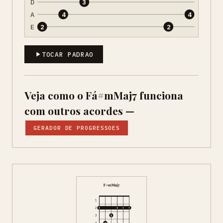
D
3
A
4
4
E
2
2
TOCAR PADRAO
Veja como o Fá#mMaj7 funciona
com outros acordes —
GERADOR DE PROGRESSOES