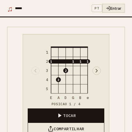
♫
Entrar
PT
1
2
1
1
1
1
3
2
4
3
5
E
A
D
G
B
e
POSICAO 1 / 4
TOCAR
COMPARTILHAR