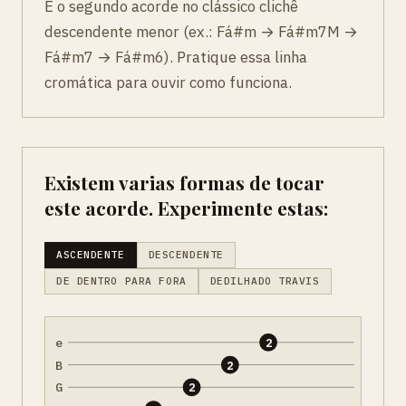
É o segundo acorde no clássico clichê
descendente menor (ex.: Fá#m → Fá#m7M →
Fá#m7 → Fá#m6). Pratique essa linha
cromática para ouvir como funciona.
Existem varias formas de tocar
este acorde. Experimente estas:
ASCENDENTE
DESCENDENTE
DE DENTRO PARA FORA
DEDILHADO TRAVIS
e
2
B
2
G
2