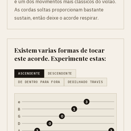
é um dos movimentos mais clássicos do violão.
As cordas soltas proporcionam bastante
sustain, então deixe o acorde respirar.
Existem varias formas de tocar
este acorde. Experimente estas:
ASCENDENTE
DESCENDENTE
DE DENTRO PARA FORA
DEDILHADO TRAVIS
e
3
B
1
G
0
D
0
A
3
3