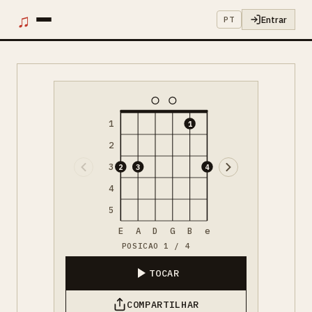
♫
Entrar
PT
1
1
2
3
2
3
4
4
5
E
A
D
G
B
e
POSICAO 1 / 4
TOCAR
COMPARTILHAR