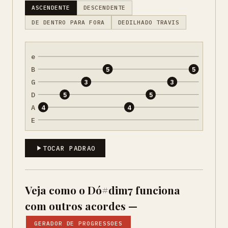
ASCENDENTE
DESCENDENTE
DE DENTRO PARA FORA
DEDILHADO TRAVIS
e
B
5
5
G
3
3
D
5
5
A
4
4
E
TOCAR PADRAO
Veja como o Dó#dim7 funciona
com outros acordes —
GERADOR DE PROGRESSOES