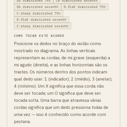
Db diminished 7th
C# diminished seventh
Db diminished seventh
D-flat diminished 7th
C-sharp diminished 7th
D-flat diminished seventh
C-sharp diminished seventh
COMO TOCAR ESTE ACORDE
Posicione os dedos no braço do violão como
mostrado no diagrama. As linhas verticais
representam as cordas, de mi grave (esquerda) a
mi agudo (direita), e as linhas horizontais são os
trastes. Os números dentro dos pontos indicam
qual dedo usar: 1 (indicador), 2 (médio), 3 (anelar),
4 (mínimo). Um X significa que essa corda não
deve ser tocada; um O significa que deve ser
tocada solta. Uma barra que atravessa várias
cordas significa que um dedo pressiona todas de
uma vez — isso é conhecido como acorde com
pestana.