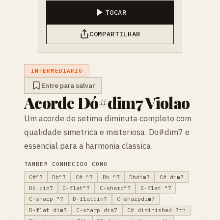
TOCAR
COMPARTILHAR
INTERMEDIARIO
Entre para salvar
Acorde Dó#dim7 Violao
Um acorde de setima diminuta completo com
qualidade simetrica e misteriosa. Do#dim7 e
essencial para a harmonia classica.
TAMBEM CONHECIDO COMO
C#°7
Db°7
C# °7
Db °7
Dbdim7
C# dim7
Db dim7
D-flat°7
C-sharp°7
D-flat °7
C-sharp °7
D-flatdim7
C-sharpdim7
D-flat dim7
C-sharp dim7
C# diminished 7th