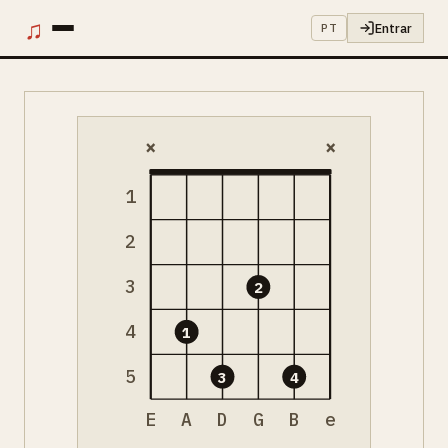
♫
Entrar
PT
×
×
1
2
3
2
4
1
5
3
4
E
A
D
G
B
e