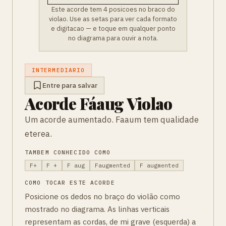
Este acorde tem 4 posicoes no braco do
violao. Use as setas para ver cada formato
e digitacao — e toque em qualquer ponto
no diagrama para ouvir a nota.
INTERMEDIARIO
Entre para salvar
Acorde Fáaug Violao
Um acorde aumentado. Faaum tem qualidade
eterea.
TAMBEM CONHECIDO COMO
F+
F +
F aug
Faugmented
F augmented
COMO TOCAR ESTE ACORDE
Posicione os dedos no braço do violão como
mostrado no diagrama. As linhas verticais
representam as cordas, de mi grave (esquerda) a