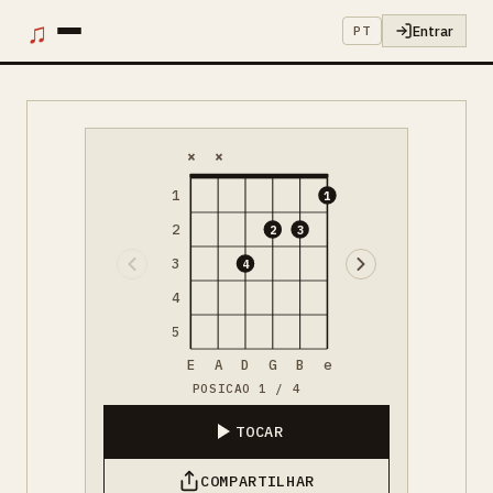
♫
Entrar
PT
×
×
1
1
2
2
3
3
4
4
5
E
A
D
G
B
e
POSICAO 1 / 4
TOCAR
COMPARTILHAR