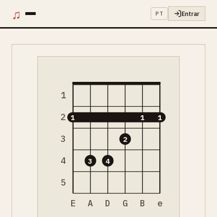
♫
Entrar
PT
1
2
1
1
1
3
2
4
3
4
5
E
A
D
G
B
e