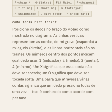
F-sharp M
G-flatmaj
Fá# Maior
F-sharpmaj
G-flat maj
F-sharp maj
G-flatmajor
F-sharpmajor
G-flat major
F-sharp major
COMO TOCAR ESTE ACORDE
Posicione os dedos no braço do violão como
mostrado no diagrama. As linhas verticais
representam as cordas, de mi grave (esquerda) a
mi agudo (direita), e as linhas horizontais são os
trastes. Os números dentro dos pontos indicam
qual dedo usar: 1 (indicador), 2 (médio), 3 (anelar),
4 (mínimo). Um X significa que essa corda não
deve ser tocada; um O significa que deve ser
tocada solta. Uma barra que atravessa várias
cordas significa que um dedo pressiona todas de
uma vez — isso é conhecido como acorde com
pestana.