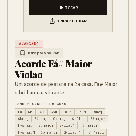
TOCAR
COMPARTILHAR
AVANCADO
Entre para salvar
Acorde Fá# Maior
Violao
Um acorde de pestana na 2a casa. Fa# Maior
e brilhante e vibrante.
TAMBEM CONHECIDO COMO
F#
Gb
F#M
GbM
F# M
Gb M
F#maj
Gbmaj
F# maj
Gb maj
G-flat
F#major
F-sharp
Gbmajor
G-flatM
F# major
F-sharpM
Gb major
G-flat M
F# Maior