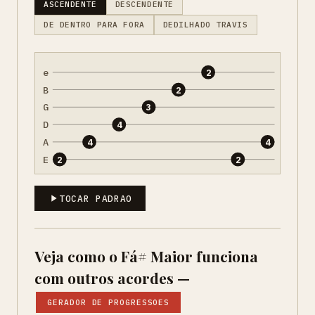
ASCENDENTE
DESCENDENTE
DE DENTRO PARA FORA
DEDILHADO TRAVIS
e
2
B
2
G
3
D
4
A
4
4
E
2
2
TOCAR PADRAO
Veja como o Fá# Maior funciona
com outros acordes —
GERADOR DE PROGRESSOES