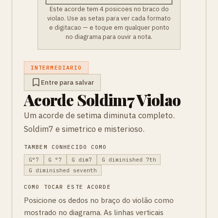
Este acorde tem 4 posicoes no braco do
violao. Use as setas para ver cada formato
e digitacao — e toque em qualquer ponto
no diagrama para ouvir a nota.
INTERMEDIARIO
Entre para salvar
Acorde Soldim7 Violao
Um acorde de setima diminuta completo.
Soldim7 e simetrico e misterioso.
TAMBEM CONHECIDO COMO
G°7
G °7
G dim7
G diminished 7th
G diminished seventh
COMO TOCAR ESTE ACORDE
Posicione os dedos no braço do violão como
mostrado no diagrama. As linhas verticais