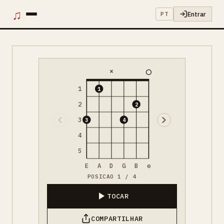
♫
Entrar
PT
×
1
1
2
2
3
3
4
4
5
E
A
D
G
B
e
POSICAO 1 / 4
TOCAR
COMPARTILHAR