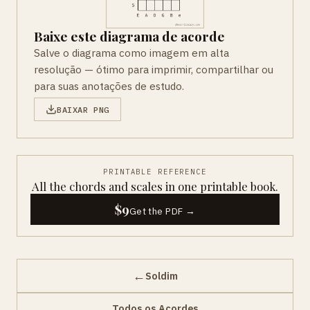
Baixe este diagrama de acorde
Salve o diagrama como imagem em alta
resolução — ótimo para imprimir, compartilhar ou
para suas anotações de estudo.
BAIXAR PNG
PRINTABLE REFERENCE
All the chords and scales in one printable book.
$9
Get the PDF →
←
Soldim
Todos os Acordes