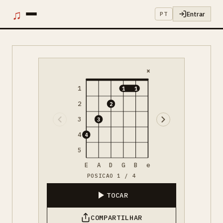
♫
Entrar
PT
×
1
1
1
2
2
3
3
4
4
5
E
A
D
G
B
e
POSICAO 1 / 4
TOCAR
COMPARTILHAR