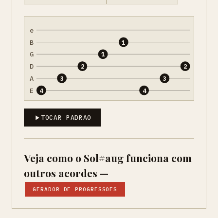
e
B
1
G
1
D
2
2
A
3
3
E
4
4
TOCAR PADRAO
Veja como o Sol#aug funciona com
outros acordes —
GERADOR DE PROGRESSOES