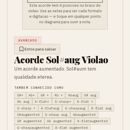
Este acorde tem 4 posicoes no braco do
violao. Use as setas para ver cada formato
e digitacao — e toque em qualquer ponto
no diagrama para ouvir a nota.
AVANCADO
Entre para salvar
Acorde Sol#aug Violao
Um acorde aumentado. Sol#aum tem
qualidade eterea.
TAMBEM CONHECIDO COMO
G#+
Ab+
G# +
Ab +
Abaug
G# aug
Ab aug
A-flat+
G-sharp+
A-flat +
G-sharp +
A-flataug
G-sharpaug
A-flat aug
G#augmented
G-sharp aug
Abaugmented
G# augmented
Ab augmented
A-flataugmented
G-sharpaugmented
A-flat augmented