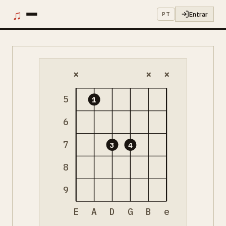
♫
Entrar
PT
×
×
×
5
1
6
7
3
4
8
9
E
A
D
G
B
e