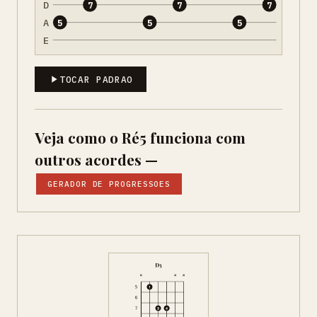
D
7
7
7
A
5
5
5
E
TOCAR PADRAO
Veja como o Ré5 funciona com
outros acordes —
GERADOR DE PROGRESSOES