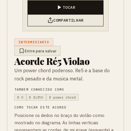
TOCAR
COMPARTILHAR
INTERMEDIARIO
Entre para salvar
Acorde Ré5 Violao
Um power chord poderoso. Re5 e a base do
rock pesado e da musica metal.
TAMBEM CONHECIDO COMO
D 5
D fifth
D power chord
COMO TOCAR ESTE ACORDE
Posicione os dedos no braço do violão como
mostrado no diagrama. As linhas verticais
representam as cordas, de mi grave (esquerda) a