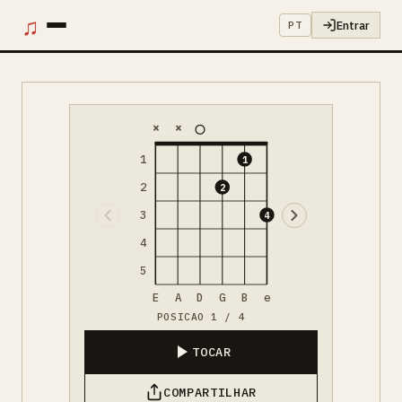
♫
Entrar
PT
×
×
1
1
2
2
3
4
4
5
E
A
D
G
B
e
POSICAO 1 / 4
TOCAR
COMPARTILHAR