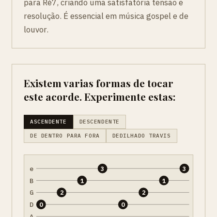
para Ré7, criando uma satisfatória tensão e
resolução. É essencial em música gospel e de
louvor.
Existem varias formas de tocar
este acorde. Experimente estas:
ASCENDENTE
DESCENDENTE
DE DENTRO PARA FORA
DEDILHADO TRAVIS
e
3
3
B
1
1
G
2
2
D
0
0
A