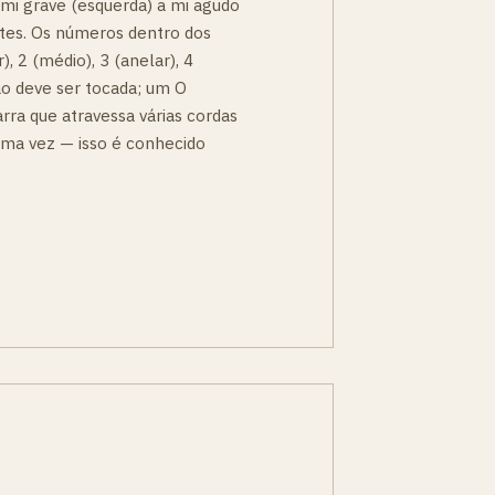
 mi grave (esquerda) a mi agudo
rastes. Os números dentro dos
), 2 (médio), 3 (anelar), 4
ão deve ser tocada; um O
arra que atravessa várias cordas
uma vez — isso é conhecido