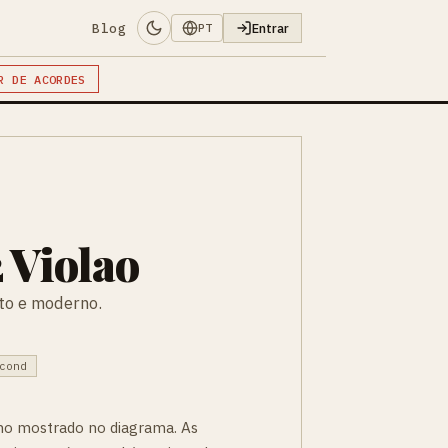
Blog
Entrar
PT
R DE ACORDES
 Violao
to e moderno.
cond
mo mostrado no diagrama. As