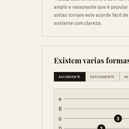
amplo e ressonante que é popular
soltas tornam este acorde fácil d
sustente com clareza.
Existem varias formas
ASCENDENTE
DESCENDENTE
DE
e
B
G
3
D
1