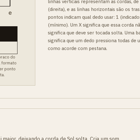
linhas verticais representam as cordas, de
(direita), e as linhas horizontais são os t
B
e
pontos indicam qual dedo usar: 1 (indicador
(mínimo). Um X significa que essa corda n
significa que deve ser tocada solta. Uma b
significa que um dedo pressiona todas de 
como acorde com pestana.
braco do
a formato
er ponto
ta.
 maior, deixando a corda de Sol solta. Cria um som