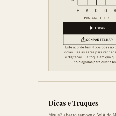
E
A
D
G
POSICAO 1 / 4
TOCAR
COMPARTILHAR
Este acorde tem 4 posicoes no 
violao. Use as setas para ver cad
e digitacao — e toque em qualqu
no diagrama para ouvir a no
Dicas e Truques
Misus2 aberto remove o Sol# do Mi