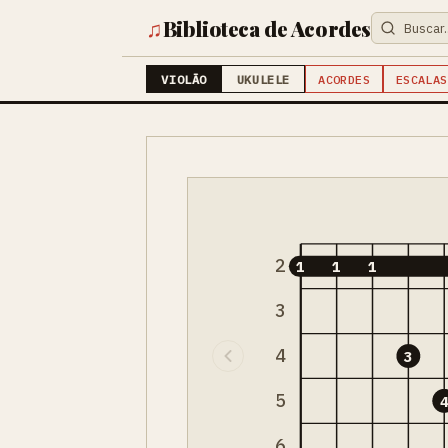
♫
Biblioteca de Acordes
VIOLÃO
UKULELE
ACORDES
ESCALAS
2
1
1
1
3
4
3
5
6