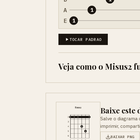
A
1
E
1
TOCAR PADRAO
Veja como o Misus2 f
Baixe este
Salve o diagrama
imprimir, compart
BAIXAR PNG