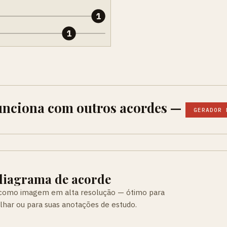
1
1
unciona com outros acordes —
GERADOR 
 diagrama de acorde
 como imagem em alta resolução — ótimo para
ilhar ou para suas anotações de estudo.