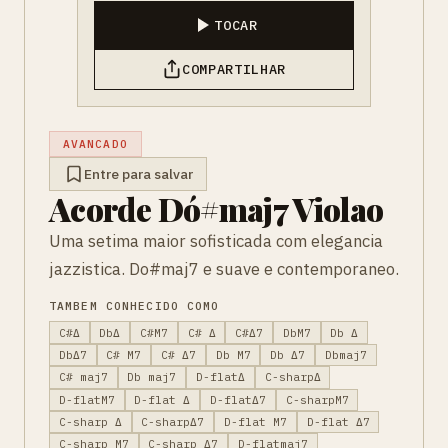
TOCAR
COMPARTILHAR
AVANCADO
Entre para salvar
Acorde Dó#maj7 Violao
Uma setima maior sofisticada com elegancia
jazzistica. Do#maj7 e suave e contemporaneo.
TAMBEM CONHECIDO COMO
C#Δ
DbΔ
C#M7
C# Δ
C#Δ7
DbM7
Db Δ
DbΔ7
C# M7
C# Δ7
Db M7
Db Δ7
Dbmaj7
C# maj7
Db maj7
D-flatΔ
C-sharpΔ
D-flatM7
D-flat Δ
D-flatΔ7
C-sharpM7
C-sharp Δ
C-sharpΔ7
D-flat M7
D-flat Δ7
C-sharp M7
C-sharp Δ7
D-flatmaj7