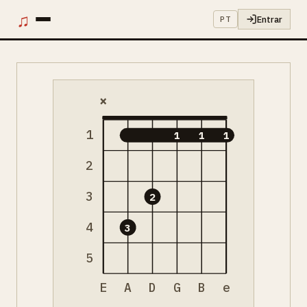
♫
Entrar
PT
×
1
1
1
1
2
3
2
4
3
5
E
A
D
G
B
e