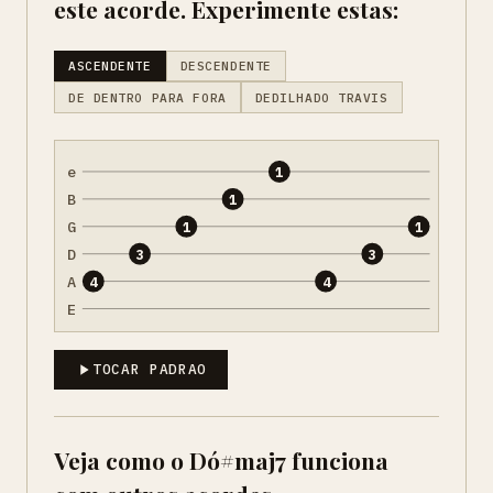
este acorde. Experimente estas:
ASCENDENTE
DESCENDENTE
DE DENTRO PARA FORA
DEDILHADO TRAVIS
e
1
B
1
G
1
1
D
3
3
A
4
4
E
TOCAR PADRAO
Veja como o Dó#maj7 funciona