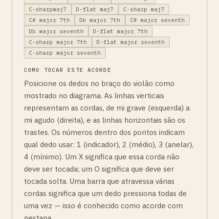
C-sharpmaj7
D-flat maj7
C-sharp maj7
C# major 7th
Db major 7th
C# major seventh
Db major seventh
D-flat major 7th
C-sharp major 7th
D-flat major seventh
C-sharp major seventh
COMO TOCAR ESTE ACORDE
Posicione os dedos no braço do violão como
mostrado no diagrama. As linhas verticais
representam as cordas, de mi grave (esquerda) a
mi agudo (direita), e as linhas horizontais são os
trastes. Os números dentro dos pontos indicam
qual dedo usar: 1 (indicador), 2 (médio), 3 (anelar),
4 (mínimo). Um X significa que essa corda não
deve ser tocada; um O significa que deve ser
tocada solta. Uma barra que atravessa várias
cordas significa que um dedo pressiona todas de
uma vez — isso é conhecido como acorde com
pestana.