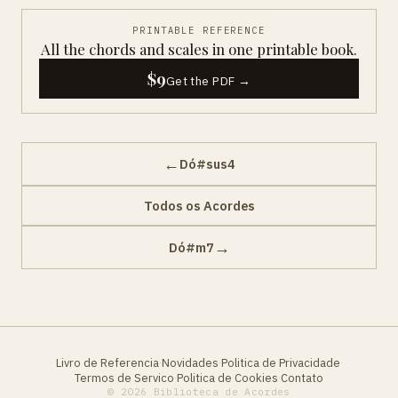
PRINTABLE REFERENCE
All the chords and scales in one printable book.
$9
Get the PDF →
←
Dó#sus4
Todos os Acordes
→
Dó#m7
Livro de Referencia
Novidades
Politica de Privacidade
·
·
·
Termos de Servico
Politica de Cookies
Contato
·
·
© 2026 Biblioteca de Acordes