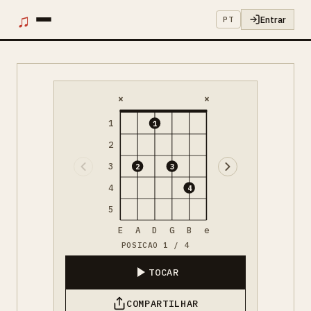
♫
Entrar
PT
×
×
1
1
2
3
2
3
4
4
5
E
A
D
G
B
e
POSICAO 1 / 4
TOCAR
COMPARTILHAR