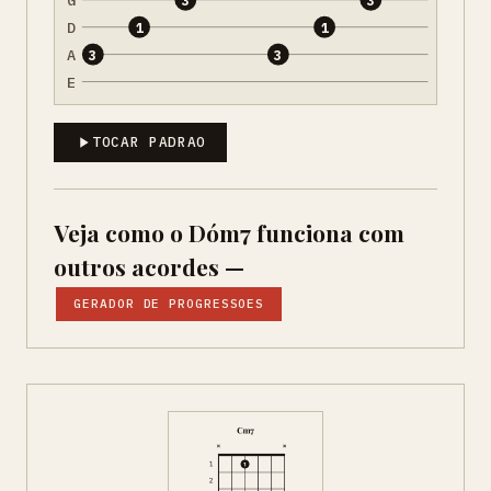
D
1
1
A
3
3
E
TOCAR PADRAO
Veja como o Dóm7 funciona com
outros acordes —
GERADOR DE PROGRESSOES