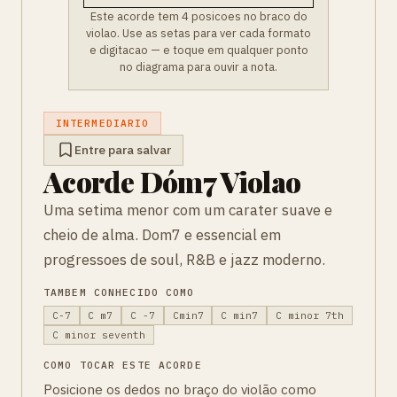
Este acorde tem 4 posicoes no braco do
violao. Use as setas para ver cada formato
e digitacao — e toque em qualquer ponto
no diagrama para ouvir a nota.
INTERMEDIARIO
Entre para salvar
Acorde Dóm7 Violao
Uma setima menor com um carater suave e
cheio de alma. Dom7 e essencial em
progressoes de soul, R&B e jazz moderno.
TAMBEM CONHECIDO COMO
C-7
C m7
C -7
Cmin7
C min7
C minor 7th
C minor seventh
COMO TOCAR ESTE ACORDE
Posicione os dedos no braço do violão como