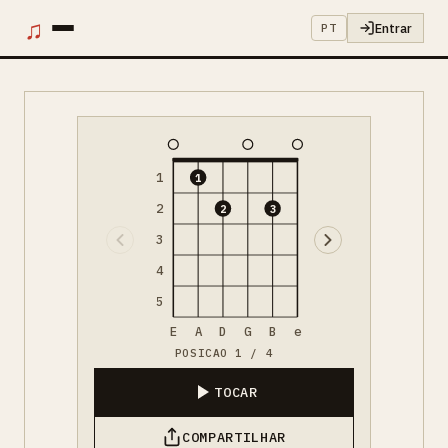
♫
Entrar
PT
1
1
2
2
3
3
4
5
E
A
D
G
B
e
POSICAO 1 / 4
TOCAR
COMPARTILHAR