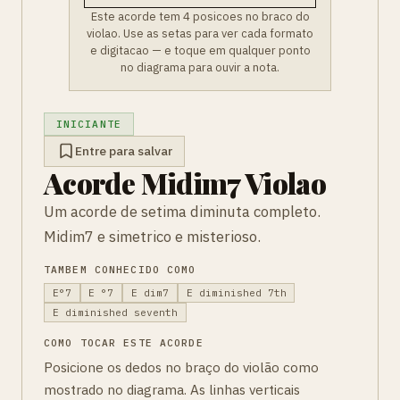
Este acorde tem 4 posicoes no braco do
violao. Use as setas para ver cada formato
e digitacao — e toque em qualquer ponto
no diagrama para ouvir a nota.
INICIANTE
Entre para salvar
Acorde Midim7 Violao
Um acorde de setima diminuta completo.
Midim7 e simetrico e misterioso.
TAMBEM CONHECIDO COMO
E°7
E °7
E dim7
E diminished 7th
E diminished seventh
COMO TOCAR ESTE ACORDE
Posicione os dedos no braço do violão como
mostrado no diagrama. As linhas verticais