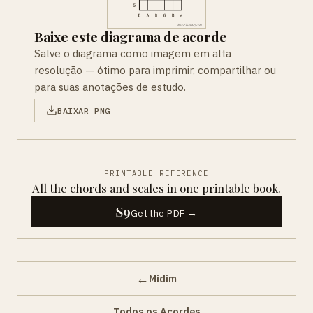
Baixe este diagrama de acorde
Salve o diagrama como imagem em alta
resolução — ótimo para imprimir, compartilhar ou
para suas anotações de estudo.
BAIXAR PNG
PRINTABLE REFERENCE
All the chords and scales in one printable book.
$9
Get the PDF →
←
Midim
Todos os Acordes