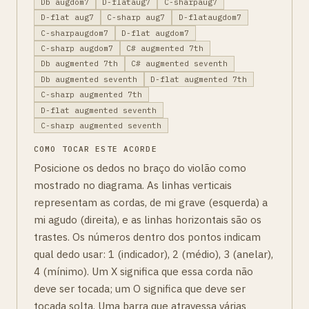
Db augdom7
D-flataug7
C-sharpaug7
D-flat aug7
C-sharp aug7
D-flataugdom7
C-sharpaugdom7
D-flat augdom7
C-sharp augdom7
C# augmented 7th
Db augmented 7th
C# augmented seventh
Db augmented seventh
D-flat augmented 7th
C-sharp augmented 7th
D-flat augmented seventh
C-sharp augmented seventh
COMO TOCAR ESTE ACORDE
Posicione os dedos no braço do violão como
mostrado no diagrama. As linhas verticais
representam as cordas, de mi grave (esquerda) a
mi agudo (direita), e as linhas horizontais são os
trastes. Os números dentro dos pontos indicam
qual dedo usar: 1 (indicador), 2 (médio), 3 (anelar),
4 (mínimo). Um X significa que essa corda não
deve ser tocada; um O significa que deve ser
tocada solta. Uma barra que atravessa várias