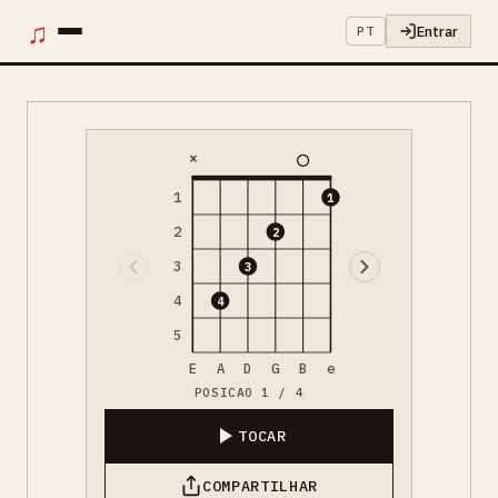
♫
Entrar
PT
×
1
1
2
2
3
3
4
4
5
E
A
D
G
B
e
POSICAO 1 / 4
TOCAR
COMPARTILHAR