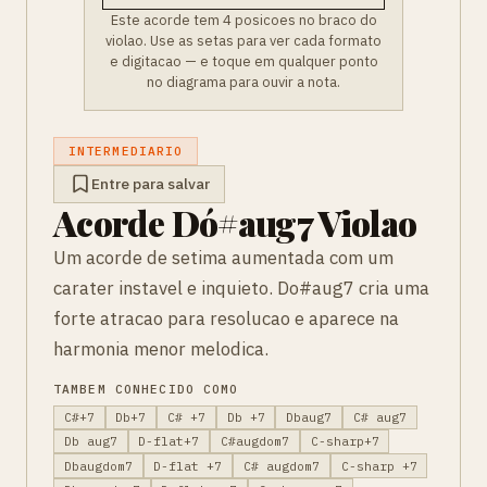
Este acorde tem 4 posicoes no braco do
violao. Use as setas para ver cada formato
e digitacao — e toque em qualquer ponto
no diagrama para ouvir a nota.
INTERMEDIARIO
Entre para salvar
Acorde Dó#aug7 Violao
Um acorde de setima aumentada com um
carater instavel e inquieto. Do#aug7 cria uma
forte atracao para resolucao e aparece na
harmonia menor melodica.
TAMBEM CONHECIDO COMO
C#+7
Db+7
C# +7
Db +7
Dbaug7
C# aug7
Db aug7
D-flat+7
C#augdom7
C-sharp+7
Dbaugdom7
D-flat +7
C# augdom7
C-sharp +7