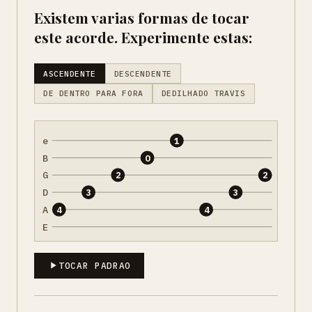
Existem varias formas de tocar
este acorde. Experimente estas:
ASCENDENTE
DESCENDENTE
DE DENTRO PARA FORA
DEDILHADO TRAVIS
e
1
B
0
G
2
2
D
3
3
A
4
4
E
TOCAR PADRAO