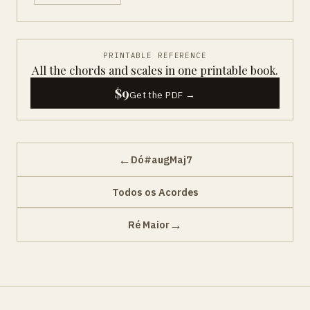
PRINTABLE REFERENCE
All the chords and scales in one printable book.
$9
Get the PDF →
←
Dó#augMaj7
Todos os Acordes
→
Ré Maior