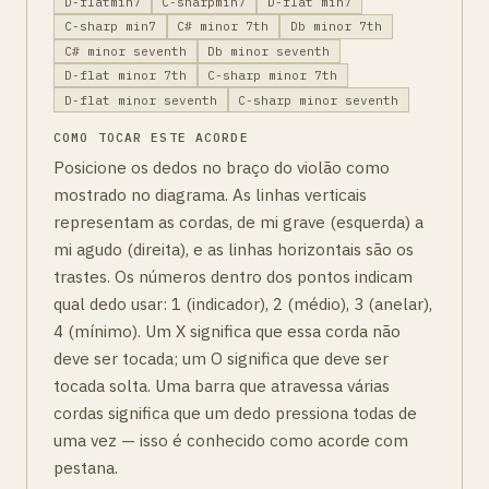
D-flatmin7
C-sharpmin7
D-flat min7
C-sharp min7
C# minor 7th
Db minor 7th
C# minor seventh
Db minor seventh
D-flat minor 7th
C-sharp minor 7th
D-flat minor seventh
C-sharp minor seventh
COMO TOCAR ESTE ACORDE
Posicione os dedos no braço do violão como
mostrado no diagrama. As linhas verticais
representam as cordas, de mi grave (esquerda) a
mi agudo (direita), e as linhas horizontais são os
trastes. Os números dentro dos pontos indicam
qual dedo usar: 1 (indicador), 2 (médio), 3 (anelar),
4 (mínimo). Um X significa que essa corda não
deve ser tocada; um O significa que deve ser
tocada solta. Uma barra que atravessa várias
cordas significa que um dedo pressiona todas de
uma vez — isso é conhecido como acorde com
pestana.