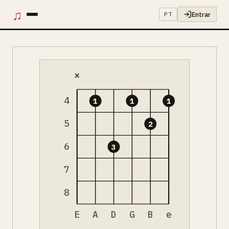
♫
Entrar
PT
×
4
1
1
1
5
2
6
3
7
8
E
A
D
G
B
e