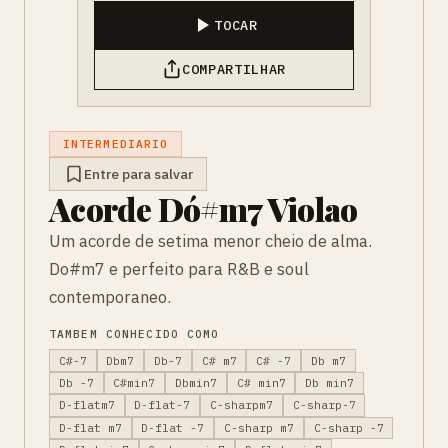
TOCAR
COMPARTILHAR
INTERMEDIARIO
Entre para salvar
Acorde Dó#m7 Violao
Um acorde de setima menor cheio de alma.
Do#m7 e perfeito para R&B e soul
contemporaneo.
TAMBEM CONHECIDO COMO
C#-7
Dbm7
Db-7
C# m7
C# -7
Db m7
Db -7
C#min7
Dbmin7
C# min7
Db min7
D-flatm7
D-flat-7
C-sharpm7
C-sharp-7
D-flat m7
D-flat -7
C-sharp m7
C-sharp -7