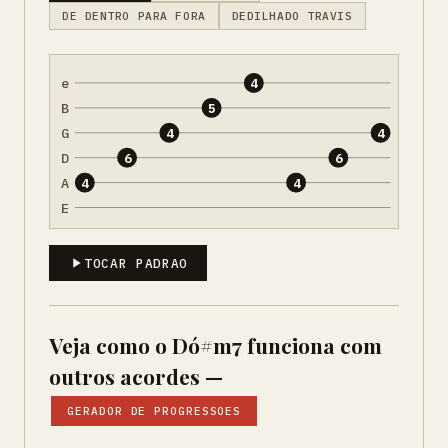
DE DENTRO PARA FORA
DEDILHADO TRAVIS
e
4
B
5
G
4
4
D
6
6
A
4
4
E
TOCAR PADRAO
Veja como o Dó#m7 funciona com
outros acordes —
GERADOR DE PROGRESSOES