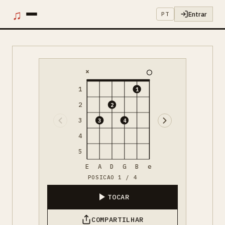
♫
Entrar
PT
×
1
1
2
2
3
3
4
4
5
E
A
D
G
B
e
POSICAO 1 / 4
TOCAR
COMPARTILHAR