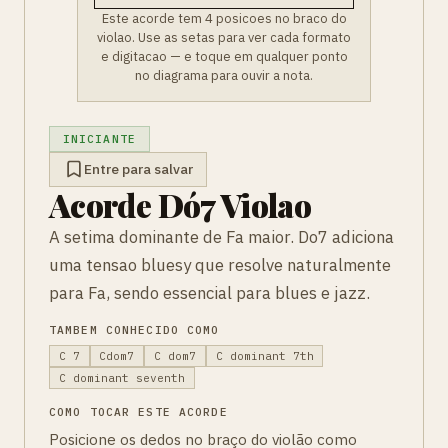
Este acorde tem 4 posicoes no braco do
violao. Use as setas para ver cada formato
e digitacao — e toque em qualquer ponto
no diagrama para ouvir a nota.
INICIANTE
Entre para salvar
Acorde Dó7 Violao
A setima dominante de Fa maior. Do7 adiciona
uma tensao bluesy que resolve naturalmente
para Fa, sendo essencial para blues e jazz.
TAMBEM CONHECIDO COMO
C 7
Cdom7
C dom7
C dominant 7th
C dominant seventh
COMO TOCAR ESTE ACORDE
Posicione os dedos no braço do violão como