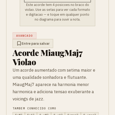
Este acorde tem 4 posicoes no braco do
violao. Use as setas para ver cada formato
e digitacao — e toque em qualquer ponto
no diagrama para ouvir a nota.
AVANCADO
Entre para salvar
Acorde MiaugMaj7
Violao
Um acorde aumentado com setima maior e
uma qualidade sonhadora e flutuante.
MiaugMaj7 aparece na harmonia menor
harmonica e adiciona tensao exuberante a
voicings de jazz.
TAMBEM CONHECIDO COMO
E+M7
E+Δ7
E +M7
E +Δ7
E+maj7
E +maj7