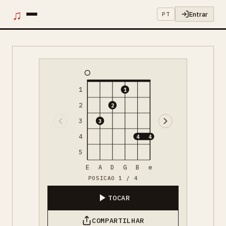
♫
Entrar
PT
1
1
2
2
3
3
4
4
4
5
E
A
D
G
B
e
POSICAO 1 / 4
TOCAR
COMPARTILHAR