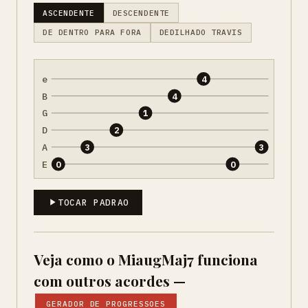
ASCENDENTE
DESCENDENTE
DE DENTRO PARA FORA
DEDILHADO TRAVIS
e
4
B
4
G
1
D
2
A
3
3
E
0
0
TOCAR PADRAO
Veja como o MiaugMaj7 funciona
com outros acordes —
GERADOR DE PROGRESSOES