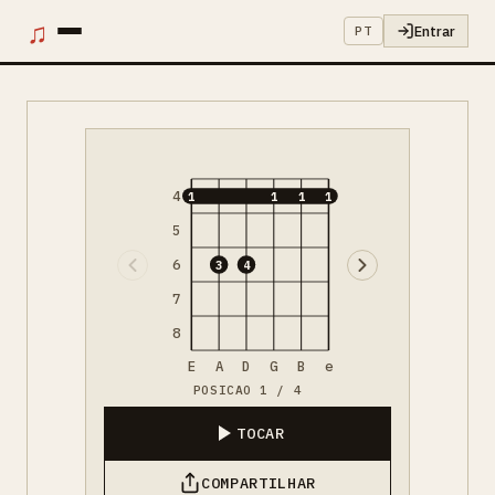
♫
Entrar
PT
4
1
1
1
1
5
6
3
4
7
8
E
A
D
G
B
e
POSICAO 1 / 4
TOCAR
COMPARTILHAR