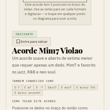
Este acorde tem 5 posicoes no braco do
violao. Use as setas para ver cada formato
e digitacao — e toque em qualquer ponto
no diagrama para ouvir a nota.
INICIANTE
Entre para salvar
Acorde Mim7 Violao
Um acorde suave e aberto de setima menor
que requer apenas um dedo. Mim7 e favorito
no jazz, R&B e neo-soul.
TAMBEM CONHECIDO COMO
E-7
E m7
E -7
Emin7
E min7
E minor 7th
E minor seventh
COMO TOCAR ESTE ACORDE
Posicione os dedos no braço do violão como