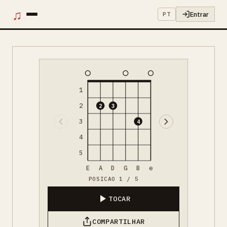
♫
Entrar
PT
1
2
2
3
3
4
4
5
E
A
D
G
B
e
POSICAO 1 / 5
TOCAR
COMPARTILHAR