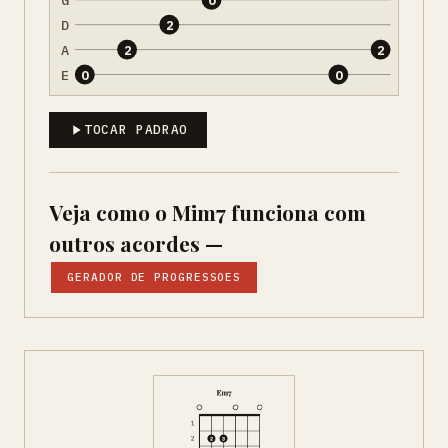
D
2
A
2
2
E
0
0
TOCAR PADRAO
Veja como o Mim7 funciona com
outros acordes —
GERADOR DE PROGRESSOES