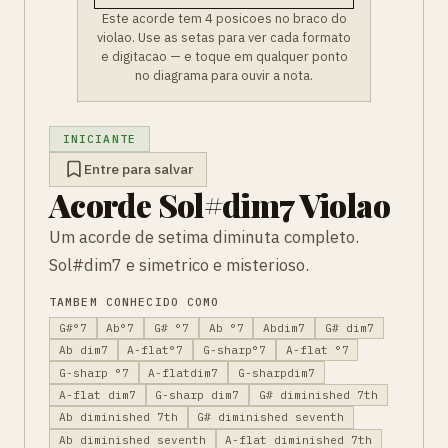
Este acorde tem 4 posicoes no braco do
violao. Use as setas para ver cada formato
e digitacao — e toque em qualquer ponto
no diagrama para ouvir a nota.
INICIANTE
Entre para salvar
Acorde Sol#dim7 Violao
Um acorde de setima diminuta completo.
Sol#dim7 e simetrico e misterioso.
TAMBEM CONHECIDO COMO
G#°7
Ab°7
G# °7
Ab °7
Abdim7
G# dim7
Ab dim7
A-flat°7
G-sharp°7
A-flat °7
G-sharp °7
A-flatdim7
G-sharpdim7
A-flat dim7
G-sharp dim7
G# diminished 7th
Ab diminished 7th
G# diminished seventh
Ab diminished seventh
A-flat diminished 7th