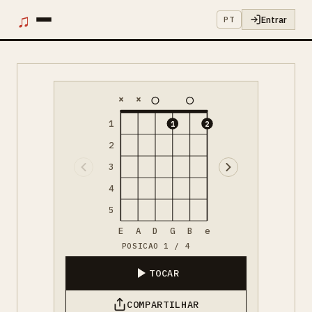
♫
Entrar
PT
×
×
1
1
2
2
3
4
5
E
A
D
G
B
e
POSICAO 1 / 4
TOCAR
COMPARTILHAR