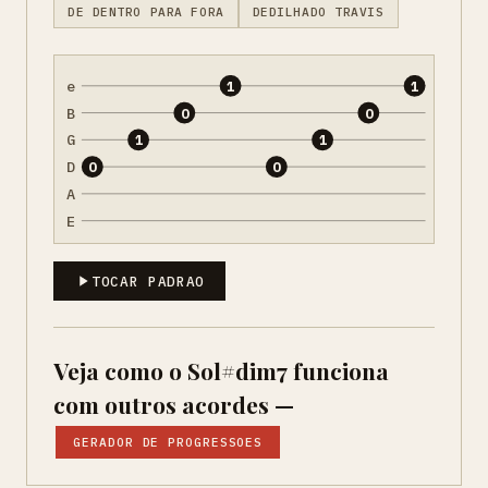
DE DENTRO PARA FORA
DEDILHADO TRAVIS
e
1
1
B
0
0
G
1
1
D
0
0
A
E
TOCAR PADRAO
Veja como o Sol#dim7 funciona
com outros acordes —
GERADOR DE PROGRESSOES