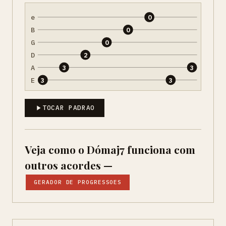
e
0
B
0
G
0
D
2
A
3
3
E
3
3
TOCAR PADRAO
Veja como o Dómaj7 funciona com
outros acordes —
GERADOR DE PROGRESSOES