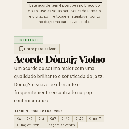
Este acorde tem 4 posicoes no braco do
violao. Use as setas para ver cada formato
e digitacao — e toque em qualquer ponto
no diagrama para ouvir a nota.
INICIANTE
Entre para salvar
Acorde Dómaj7 Violao
Um acorde de setima maior com uma
qualidade brilhante e sofisticada de jazz.
Domaj7 e suave, exuberante e
frequentemente encontrado no pop
contemporaneo.
TAMBEM CONHECIDO COMO
CΔ
CM7
C Δ
CΔ7
C M7
C Δ7
C maj7
C major 7th
C major seventh