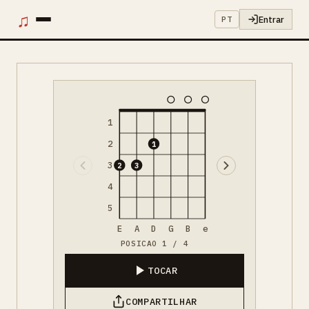
♫
Entrar
PT
1
2
1
3
2
3
4
5
E
A
D
G
B
e
POSICAO 1 / 4
TOCAR
COMPARTILHAR