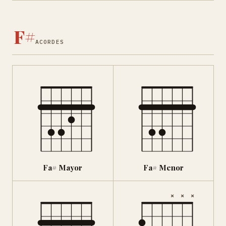
F#
ACORDES
Fa# Mayor
Fa# Menor
×
×
×