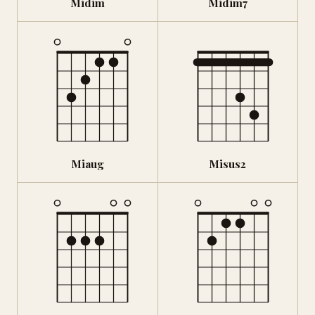
Midim
Midim7
Miaug
Misus2