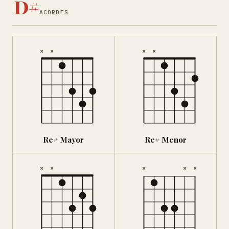
D#
ACORDES
×
×
×
×
Re# Mayor
Re# Menor
×
×
×
×
×