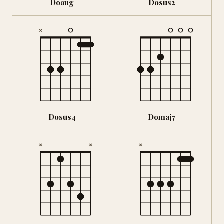
Doaug
Dosus2
×
Dosus4
Domaj7
×
×
×