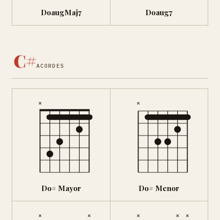
DoaugMaj7
Doaug7
C#
ACORDES
×
×
Do# Mayor
Do# Menor
×
×
×
×
×