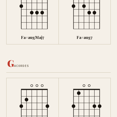
Fa#augMaj7
Fa#aug7
G
ACORDES