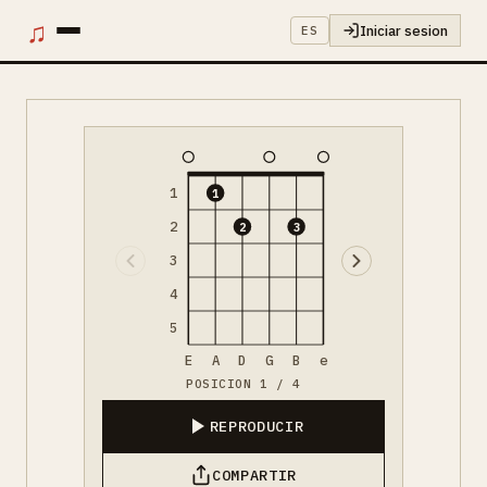
♫
Iniciar sesion
ES
1
1
2
2
3
3
4
5
E
A
D
G
B
e
POSICION 1 / 4
REPRODUCIR
COMPARTIR