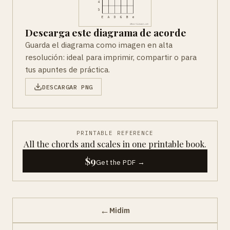
Descarga este diagrama de acorde
Guarda el diagrama como imagen en alta
resolución: ideal para imprimir, compartir o para
tus apuntes de práctica.
DESCARGAR PNG
PRINTABLE REFERENCE
All the chords and scales in one printable book.
$9
Get the PDF →
←
Midim