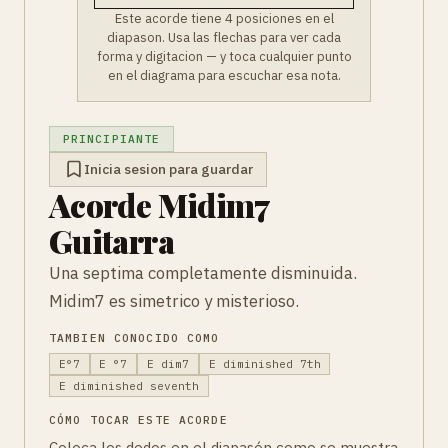
Este acorde tiene 4 posiciones en el
diapason. Usa las flechas para ver cada
forma y digitacion — y toca cualquier punto
en el diagrama para escuchar esa nota.
PRINCIPIANTE
Inicia sesion para guardar
Acorde Midim7
Guitarra
Una septima completamente disminuida.
Midim7 es simetrico y misterioso.
TAMBIEN CONOCIDO COMO
E°7
E °7
E dim7
E diminished 7th
E diminished seventh
CÓMO TOCAR ESTE ACORDE
Coloca los dedos en el diapasón como se muestra