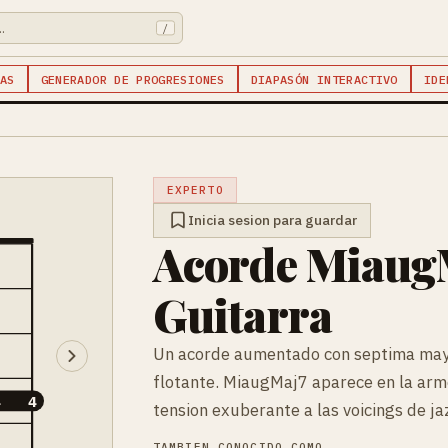
/
AS
GENERADOR DE PROGRESIONES
DIAPASÓN INTERACTIVO
IDE
EXPERTO
Inicia sesion para guardar
Acorde Miaug
Guitarra
Un acorde aumentado con septima mayo
flotante. MiaugMaj7 aparece en la ar
4
4
tension exuberante a las voicings de ja
TAMBIEN CONOCIDO COMO