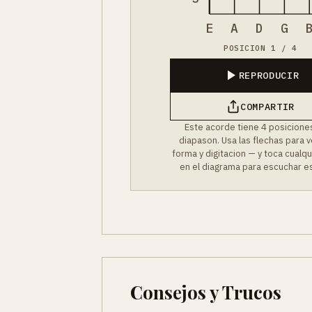
E
A
D
G
POSICION 1 / 4
REPRODUCIR
COMPARTIR
Este acorde tiene 4 posiciones
diapason. Usa las flechas para 
forma y digitacion — y toca cualq
en el diagrama para escuchar es
Consejos y Trucos