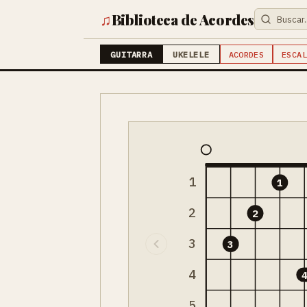
♫
Biblioteca de Acordes
GUITARRA
UKELELE
ACORDES
ESCAL
1
1
2
2
3
3
4
5