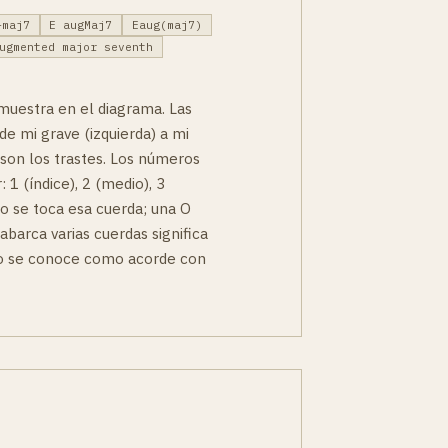
+maj7
E augMaj7
Eaug(maj7)
ugmented major seventh
muestra en el diagrama. Las
de mi grave (izquierda) a mi
 son los trastes. Los números
 1 (índice), 2 (medio), 3
no se toca esa cuerda; una O
 abarca varias cuerdas significa
to se conoce como acorde con