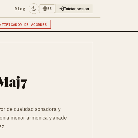
Blog
Iniciar sesion
ES
NTIFICADOR DE ACORDES
Maj7
r de cualidad sonadora y
monia menor armonica y anade
zz.