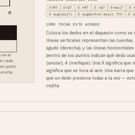
E+M7
E+Δ7
E +M7
E +Δ7
E+maj7
E 
B
e
E aug(maj7)
E augmented major 7th
E a
CÓMO TOCAR ESTE ACORDE
Coloca los dedos en el diapasón como se 
líneas verticales representan las cuerdas, 
agudo (derecha), y las líneas horizontales
dentro de los puntos indican qué dedo usar:
 en el
ver cada
(anular), 4 (meñique). Una X significa que 
uier punto
significa que se toca al aire. Una barra que
a nota.
que un dedo presiona todas a la vez — es
cejilla.